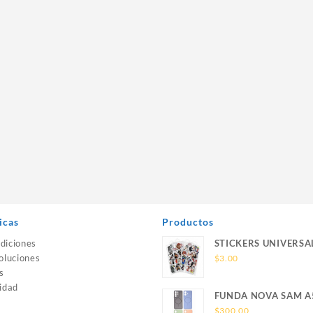
icas
Productos
diciones
STICKERS UNIVERSA
oluciones
$
3.00
s
idad
FUNDA NOVA SAM A
SILICONA SIN SOPO
$
300.00