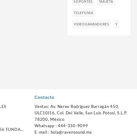
SOPORTES
TARJETA
TELEFONIA
VIDEOGRABADORES
Y
Contacto
LES
Ventas: Av. Nereo Rodriguez Barragán 450,
ULC10I16, Col. Del Valle, San Luis Potosí, S.L.P.
78200, México
Whatsapp : 444-330-9099
56 FUNDA
E-mail :
hola@ravensound.mx
RTE