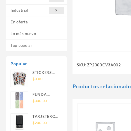
Industrial
En oferta
Lo más nuevo
Top popular
Popular
SKU:
ZP2000CV3A002
STICKERS
UNIVERSALES
$
3.00
Productos relacionado
FUNDA
NOVA SAM
$
300.00
A56 FUNDA
SILICONA
TARJETERO
SIN SOPORTE
SIN SOPORTE
$
200.00
MAGNETICO
MAGSAFE