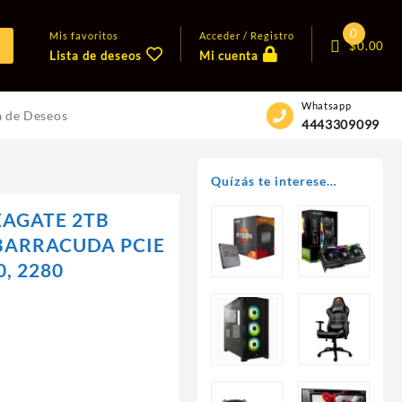
0
Mis favoritos
Acceder / Registro
$
0.00
Lista de deseos
Mi cuenta
Whatsapp
a de Deseos
4443309099
Quízás te interese…
EAGATE 2TB
 BARRACUDA PCIE
0, 2280