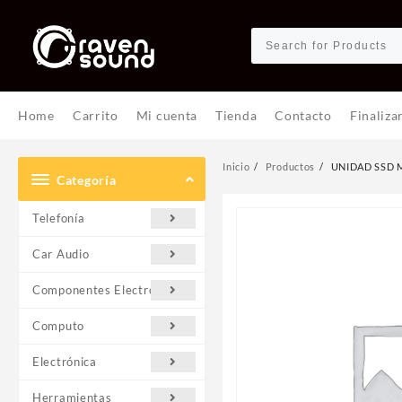
Ir
al
contenido
Home
Carrito
Mi cuenta
Tienda
Contacto
Finaliza
Inicio
Productos
UNIDAD SSD M
Categoría
Telefonía
Car Audio
Componentes Electrónicos
Computo
Electrónica
Herramientas