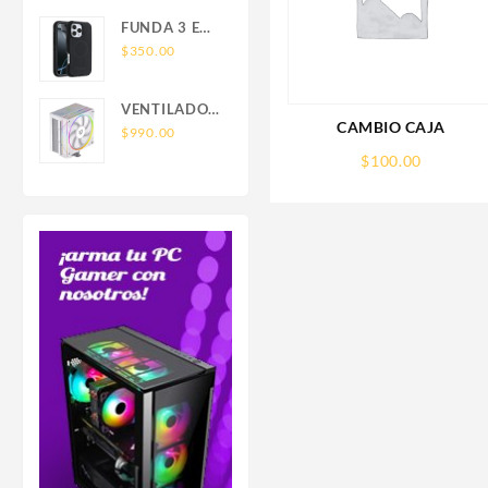
SAMSUNG
FOR IPHONE
FUNDA 3 EN
LEATHER
1 TIPO
$
350.00
WALLET
OTTERBOX
MAGSAFE
USO RUDO
VENTILADOR
SAM S26
CAMBIO CAJA
P/CPU
$
990.00
ULTRA
BALAM
$
100.00
SAMSUNG
RUSH(BR-
S26 ULTRA
942058)HELIUX
PRO
HEX50,RGB,4
PIPAS,TDP
220W,AMD/INTEL,1*FAN
120MM,PWN
4 PIN+ARGB
3
PIN,BLANCO