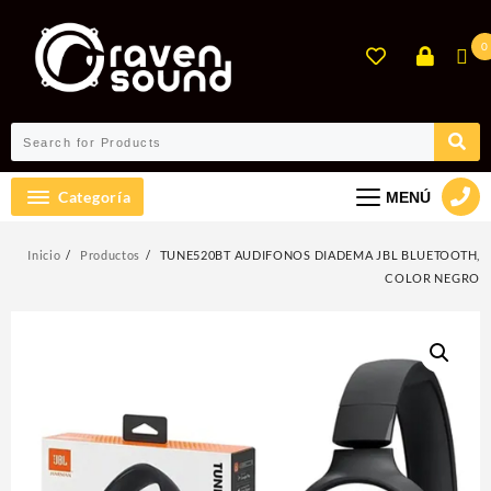
Ir
al
0
contenido
Categoría
MENÚ
Inicio
Productos
TUNE520BT AUDIFONOS DIADEMA JBL BLUETOOTH,
COLOR NEGRO