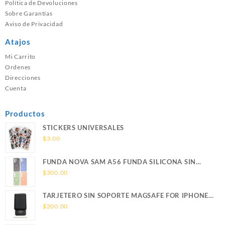
Política de Devoluciones
Sobre Garantías
Aviso de Privacidad
Atajos
Mi Carrito
Ordenes
Direcciones
Cuenta
Productos
STICKERS UNIVERSALES
$
3.00
FUNDA NOVA SAM A56 FUNDA SILICONA SIN
SOPORTE MAGNETICO SAMSUNG
$
300.00
TARJETERO SIN SOPORTE MAGSAFE FOR IPHONE
LEATHER WALLET MAGSAFE
$
200.00