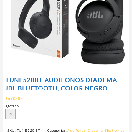
TUNE520BT AUDIFONOS DIADEMA
JBL BLUETOOTH, COLOR NEGRO
$
690.00
Agotado
SKU:
TUNE 520 BT
Categorías:
Audífonos
,
Diadema
,
Electrónica