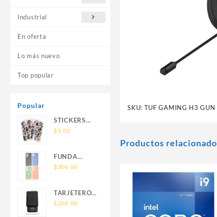
Industrial
En oferta
Lo más nuevo
Top popular
Popular
SKU:
TUF GAMING H3 GUN
STICKERS
UNIVERSALES
$
3.00
Productos relacionado
FUNDA
NOVA SAM
$
300.00
A56 FUNDA
SILICONA
TARJETERO
SIN SOPORTE
SIN SOPORTE
$
200.00
MAGNETICO
MAGSAFE