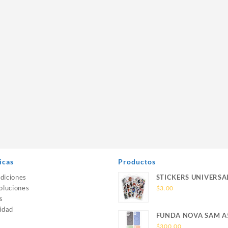
icas
Productos
diciones
STICKERS UNIVERSA
oluciones
$
3.00
s
idad
FUNDA NOVA SAM A
SILICONA SIN SOPO
$
300.00