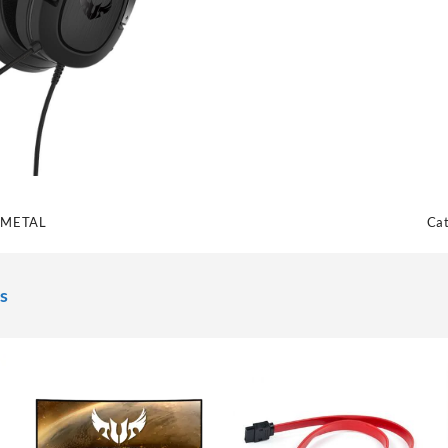
 METAL
Cat
s