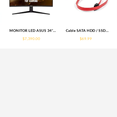
MONITOR LED ASUS 34″
Cable SATA HDD / SSD
(VG34VQL1B) TUF GAMING
MANHATTAN 50CM Rojo
$
7,390.00
$
69.99
CURVO,3440X1440,165HZ,1MS,VA,2*HDMI,DP,FREESYNC
340700
PREMIUM
R