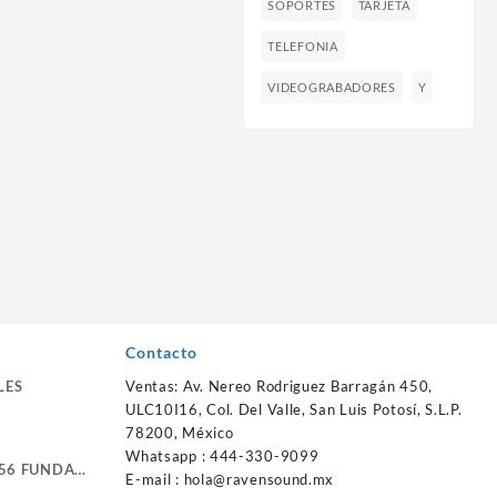
SOPORTES
TARJETA
TELEFONIA
VIDEOGRABADORES
Y
Contacto
LES
Ventas: Av. Nereo Rodriguez Barragán 450,
ULC10I16, Col. Del Valle, San Luis Potosí, S.L.P.
78200, México
Whatsapp : 444-330-9099
56 FUNDA
E-mail :
hola@ravensound.mx
RTE