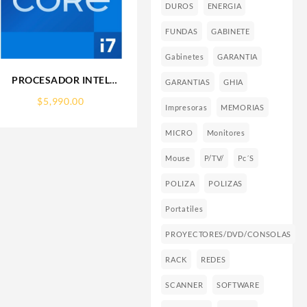
DUROS
ENERGIA
FUNDAS
GABINETE
Gabinetes
GARANTIA
PROCESADOR INTEL
GARANTIAS
GHIA
(BX8071512700F) CORE I7-
$
5,990.00
12700F S-1700 12CORES
Impresoras
MEMORIAS
4.90GHZ 65W SIN
MICRO
Monitores
GRAFICOS
Mouse
P/TV/
Pc´s
POLIZA
POLIZAS
Portatiles
PROYECTORES/DVD/CONSOLAS
RACK
REDES
SCANNER
SOFTWARE