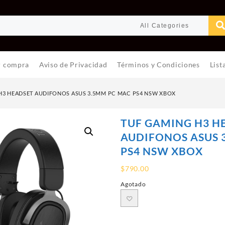
r compra
Aviso de Privacidad
Términos y Condiciones
List
H3 HEADSET AUDIFONOS ASUS 3.5MM PC MAC PS4 NSW XBOX
TUF GAMING H3 H
AUDIFONOS ASUS 
PS4 NSW XBOX
$
790.00
Agotado