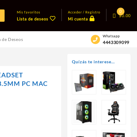
0
Mis favoritos
Acceder / Registro
$
0.00
Lista de deseos
Mi cuenta
Whatsapp
a de Deseos
4443309099
Quízás te interese…
EADSET
3.5MM PC MAC