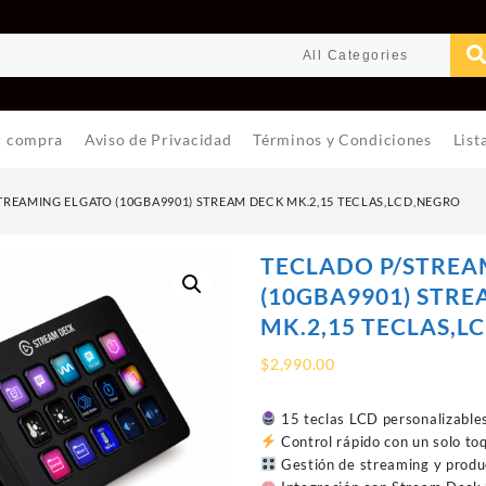
r compra
Aviso de Privacidad
Términos y Condiciones
List
TREAMING ELGATO (10GBA9901) STREAM DECK MK.2,15 TECLAS,LCD,NEGRO
TECLADO P/STREA
(10GBA9901) STR
MK.2,15 TECLAS,L
$
2,990.00
15 teclas LCD personalizable
Control rápido con un solo to
Gestión de streaming y produ