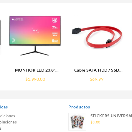
MONITOR LED 23.8″
Cable SATA HDD / SSD
S
ACTECK (AC-933841)
MANHATTAN 50CM Rojo
$
1,990.00
$
69.99
SP240,1920*1080,75HZ,5MS,HDMI,VGA,DC,ALTAVOCES,INC
340700
E-
icas
Productos
diciones
STICKERS UNIVERSA
oluciones
$
3.00
s