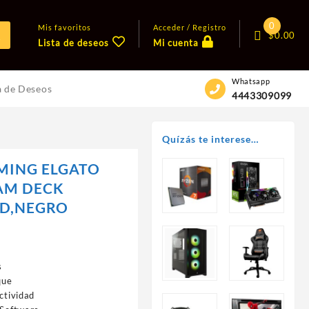
0
Mis favoritos
Acceder / Registro
$
0.00
Lista de deseos
Mi cuenta
Whatsapp
a de Deseos
4443309099
Quízás te interese…
MING ELGATO
EAM DECK
CD,NEGRO
s
que
ctividad