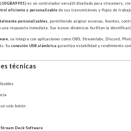
2 (10GBA9901)
es un controlador versátil diseñado para streamers, cr
trol eficiente y personalizable
de sus transmisiones y flujos de trabaj
talmente personalizables
, permitiendo asignar escenas, fuentes, contr
una respuesta inmediata. Sus iconos dinámicos facilitan la identificaci
ware
, se integra con aplicaciones como OBS, Streamlabs, Discord, Pho
ás. Su
conexión USB alámbrica
garantiza estabilidad y rendimiento conf
es técnicas
lizables
ecla
 un solo botón
 Stream Deck Software