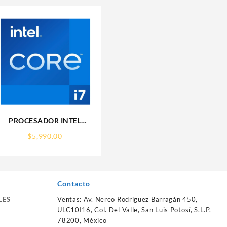
PROCESADOR INTEL
(BX8071512700F) CORE I7-
$
5,990.00
LINACION,NEGR
12700F S-1700 12CORES
4.90GHZ 65W SIN
GRAFICOS
Contacto
LES
Ventas: Av. Nereo Rodriguez Barragán 450,
ULC10I16, Col. Del Valle, San Luis Potosí, S.L.P.
78200, México