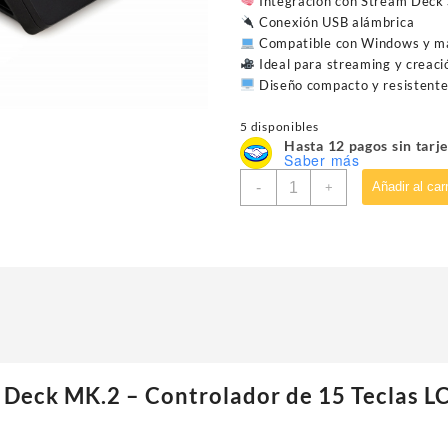
Integración con Stream Deck
Conexión USB alámbrica
Compatible con Windows y 
Ideal para streaming y creaci
Diseño compacto y resistent
5 disponibles
Hasta 12 pagos sin tarje
Saber más
TECLADO
-
Añadir al carr
+
P/STREAMING
ELGATO
(10GBA9901)
STREAM
DECK
MK.2,15
TECLAS,LCD,NEGRO
cantidad
 Deck MK.2 – Controlador de 15 Teclas L