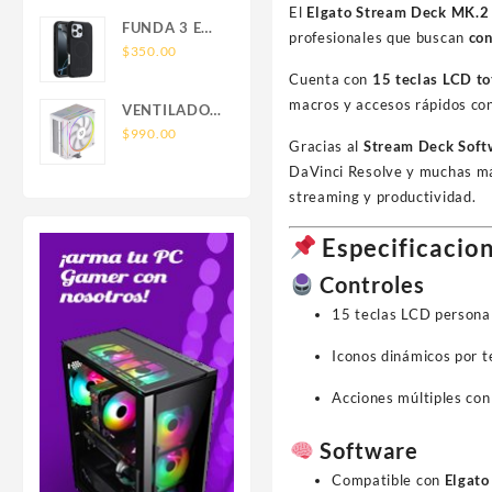
SAMSUNG
El
Elgato Stream Deck MK.
FOR IPHONE
FUNDA 3 EN
LEATHER
profesionales que buscan
con
1 TIPO
$
350.00
WALLET
OTTERBOX
Cuenta con
15 teclas LCD to
MAGSAFE
USO RUDO
macros y accesos rápidos con 
VENTILADOR
SAM S26
P/CPU
$
990.00
ULTRA
Gracias al
Stream Deck Soft
BALAM
SAMSUNG
DaVinci Resolve y muchas m
RUSH(BR-
S26 ULTRA
streaming y productividad.
942058)HELIUX
PRO
Especificacion
HEX50,RGB,4
PIPAS,TDP
Controles
220W,AMD/INTEL,1*FAN
15 teclas LCD persona
120MM,PWN
4 PIN+ARGB
Iconos dinámicos por t
3
PIN,BLANCO
Acciones múltiples con
Software
Compatible con
Elgato