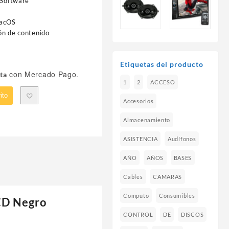
 Software
macOS
ón de contenido
e
Etiquetas del producto
con Mercado Pago.
ta
1
2
ACCESO
ito
Accesorios
Almacenamiento
ASISTENCIA
Audífonos
AÑO
AÑOS
BASES
Cables
CAMARAS
Computo
Consumibles
CD Negro
CONTROL
DE
DISCOS