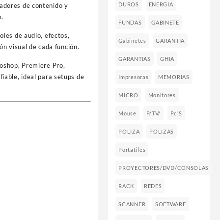
DUROS
ENERGIA
eadores de contenido y
o.
FUNDAS
GABINETE
oles de audio, efectos,
Gabinetes
GARANTIA
ón visual de cada función.
GARANTIAS
GHIA
toshop, Premiere Pro,
iable, ideal para setups de
Impresoras
MEMORIAS
MICRO
Monitores
Mouse
P/TV/
Pc´s
POLIZA
POLIZAS
Portatiles
PROYECTORES/DVD/CONSOLAS
RACK
REDES
SCANNER
SOFTWARE