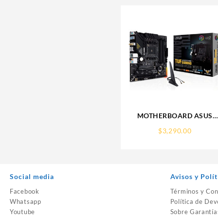
MOTHERBOARD ASUS
(TUF GAMING B550M-PLU
$
3,290.00
WIFI II) SOCKET
AM4,4*DDR4,HDMI,DP,PCI
4.0,WIFI6,MICRO ATX
Social media
Avisos y Polít
Facebook
Términos y Con
Whatsapp
Política de Dev
Youtube
Sobre Garantía