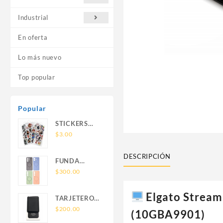
Industrial
En oferta
Lo más nuevo
Top popular
Popular
STICKERS
UNIVERSALES
$
3.00
DESCRIPCIÓN
FUNDA
NOVA SAM
$
300.00
A56 FUNDA
SILICONA
Elgato Stream
TARJETERO
SIN SOPORTE
SIN SOPORTE
$
200.00
(10GBA9901)
MAGNETICO
MAGSAFE