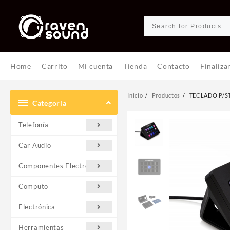
Ir
al
contenido
Home
Carrito
Mi cuenta
Tienda
Contacto
Finaliza
Inicio
Productos
TECLADO P/S
Categoría
Telefonía
Car Audio
Componentes Electrónicos
Computo
Electrónica
Herramientas