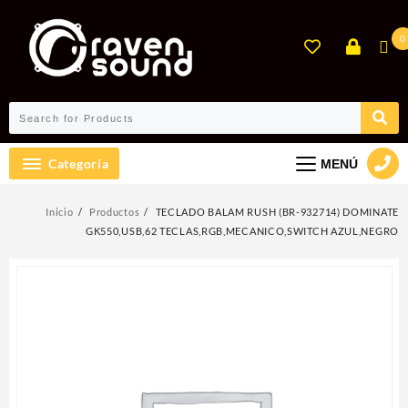
Ir
al
0
contenido
Categoría
MENÚ
Inicio
Productos
TECLADO BALAM RUSH (BR-932714) DOMINATE
GK550,USB,62 TECLAS,RGB,MECANICO,SWITCH AZUL,NEGRO