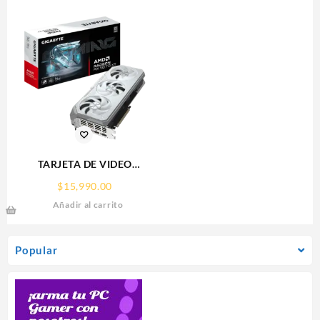
PARA 9 CAMARAS
TARJETA DE VIDEO
GIGABYTE (GV-
$
15,990.00
R907XGAMINGOCICE-16GD)
Añadir al carrito
RX 9070
XT,16GB,GDDR6,PCIE
5.0,HDMI,DP,3 FAN
Popular