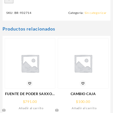
SKU:
BR-932714
Categoría:
Sin categorizar
Productos relacionados
FUENTE DE PODER SAXXON
CAMBIO CAJA
(PSU1210-D9)
$
791.00
$
100.00
REGULADA,12V,10
Añadir al carrito
Añadir al carrito
AMPERES,DISTRIBUIDOR