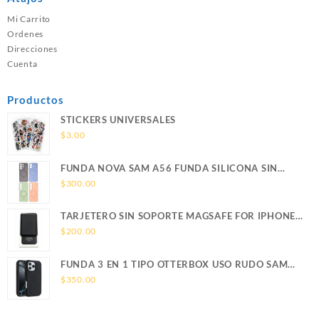
Mi Carrito
Ordenes
Direcciones
Cuenta
Productos
STICKERS UNIVERSALES
$
3.00
FUNDA NOVA SAM A56 FUNDA SILICONA SIN
SOPORTE MAGNETICO SAMSUNG
$
300.00
TARJETERO SIN SOPORTE MAGSAFE FOR IPHONE
LEATHER WALLET MAGSAFE
$
200.00
FUNDA 3 EN 1 TIPO OTTERBOX USO RUDO SAM
S26 ULTRA SAMSUNG S26 ULTRA
$
350.00