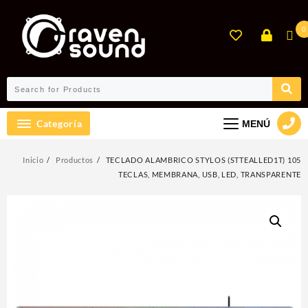
Ir
al
0
contenido
Categoría
MENÚ
Inicio
Productos
TECLADO ALAMBRICO STYLOS (STTEALLED1T) 105
TECLAS, MEMBRANA, USB, LED, TRANSPARENTE