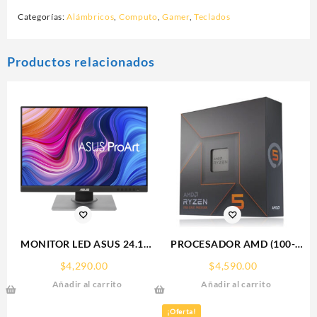
Categorías:
Alámbricos
,
Computo
,
Gamer
,
Teclados
Productos relacionados
MONITOR LED ASUS 24.1″
PROCESADOR AMD (100-
(PA248QV) PROART
100000593WOF) RYZEN 5
$
4,290.00
$
4,590.00
1920X1200
7600X S-AM5, 6 CORE 4.7
Añadir al carrito
Añadir al carrito
75HZ,5MS,IPS,VGA,HDMI,DP,3.5MM,4*USB
GHZ, 105W, C/GRAFICOS,
3.0
S/FAN
¡Oferta!