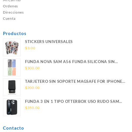
Ordenes
Direcciones
Cuenta
Productos
STICKERS UNIVERSALES
$
3.00
FUNDA NOVA SAM A56 FUNDA SILICONA SIN
SOPORTE MAGNETICO SAMSUNG
$
300.00
TARJETERO SIN SOPORTE MAGSAFE FOR IPHONE
LEATHER WALLET MAGSAFE
$
200.00
FUNDA 3 EN 1 TIPO OTTERBOX USO RUDO SAM
S26 ULTRA SAMSUNG S26 ULTRA
$
350.00
Contacto