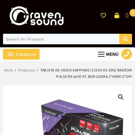
Ir
al
0
contenido
Categoría
MENÚ
Inicio
Productos
TARJETA DE VIDEO SAPPHIRE (11319-03-20G) RADEON
PULSE RX 6650 XT, 8GB GDDR6,1*HDMI,3*DPI