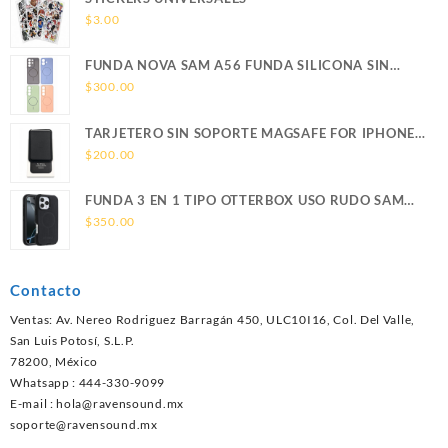
$
3.00
FUNDA NOVA SAM A56 FUNDA SILICONA SIN
SOPORTE MAGNETICO SAMSUNG
$
300.00
TARJETERO SIN SOPORTE MAGSAFE FOR IPHONE
LEATHER WALLET MAGSAFE
$
200.00
FUNDA 3 EN 1 TIPO OTTERBOX USO RUDO SAM
S26 ULTRA SAMSUNG S26 ULTRA
$
350.00
Contacto
Ventas: Av. Nereo Rodriguez Barragán 450, ULC10I16, Col. Del Valle,
San Luis Potosí, S.L.P.
78200, México
Whatsapp : 444-330-9099
E-mail :
hola@ravensound.mx
soporte@ravensound.mx