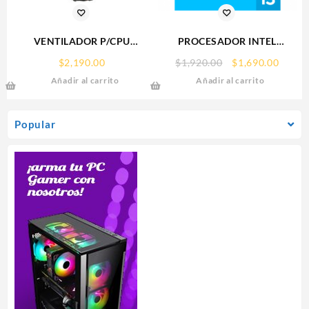
VENTILADOR P/CPU
PROCESADOR INTEL
COOLER MASTER (MLX-
(BX8071512100F) CORE I3-
Original
Curre
$
2,190.00
$
1,920.00
$
1,690.00
D24M-A18PW-R1)
12100F S-1700 4CORES
price
price
Añadir al carrito
Añadir al carrito
MASTERLIQUID L240
4.30GHZ 65W SIN
was:
is:
ILLUSION,RGB,LGA1851/AM,BLANCO
GRAFICOS
$1,920.00.
$1,690
Popular