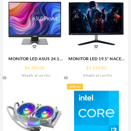
MONITOR LED ASUS 24.1″
MONITOR LED 19.5″ NACEB
(PA248QV) PROART
(NA-627) 1600/900 HD,
$
4,290.00
$
1,590.00
1920X1200
50/60 HZ, VGA + HDMI,
Añadir al carrito
Añadir al carrito
75HZ,5MS,IPS,VGA,HDMI,DP,3.5MM,4*USB
NEGRO.
3.0
¡Oferta!