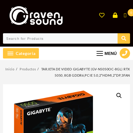
Ir
al
0
contenido
Categoría
MENÚ
Inicio
Productos
TARJETA DE VIDEO GIGABYTE (GV-N5050OC-8GL) RTX
5050, 8GB GDDR6,PCIE 5.0,2*HDMI,2*DP,3FAN