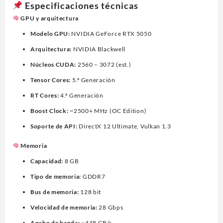
Especificaciones técnicas
GPU y arquitectura
Modelo GPU:
NVIDIA GeForce RTX 5050
Arquitectura:
NVIDIA Blackwell
Núcleos CUDA:
2560 – 3072 (est.)
Tensor Cores:
5.ª Generación
RT Cores:
4.ª Generación
Boost Clock:
~2500+ MHz (OC Edition)
Soporte de API:
DirectX 12 Ultimate, Vulkan 1.3
Memoria
Capacidad:
8 GB
Tipo de memoria:
GDDR7
Bus de memoria:
128 bit
Velocidad de memoria:
28 Gbps
Ancho de banda:
~448 GB/s