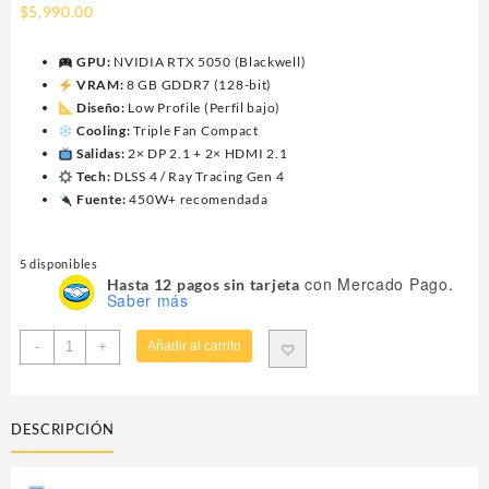
$
5,990.00
GPU:
NVIDIA RTX 5050 (Blackwell)
VRAM:
8 GB GDDR7 (128-bit)
Diseño:
Low Profile (Perfil bajo)
Cooling:
Triple Fan Compact
Salidas:
2× DP 2.1 + 2× HDMI 2.1
Tech:
DLSS 4 / Ray Tracing Gen 4
Fuente:
450W+ recomendada
5 disponibles
con Mercado Pago.
Hasta 12 pagos sin tarjeta
Saber más
TARJETA
-
+
Añadir al carrito
DE
VIDEO
GIGABYTE
DESCRIPCIÓN
(GV-
N5050OC-
8GL)