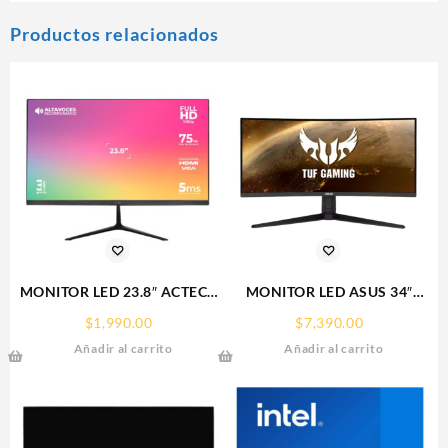
Productos relacionados
MONITOR LED 23.8″ ACTECK
MONITOR LED ASUS 34″
(AC-933841)
(VG34VQL1B) TUF GAMING
$
1,990.00
$
7,390.00
SP240,1920*1080,75HZ,5MS,HDMI,VGA,DC,ALTAVOCES,INCL
CURVO,3440X1440,165HZ,1MS
Añadir al carrito
Añadir al carrito
PREMIUM