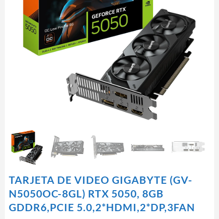
TARJETA DE VIDEO GIGABYTE (GV-
N5050OC-8GL) RTX 5050, 8GB
GDDR6,PCIE 5.0,2*HDMI,2*DP,3FAN