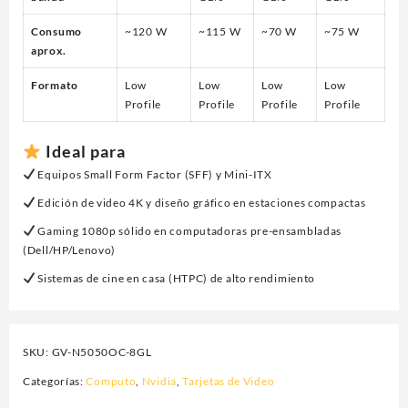
Consumo
~120 W
~115 W
~70 W
~75 W
aprox.
Formato
Low
Low
Low
Low
Profile
Profile
Profile
Profile
Ideal para
Equipos Small Form Factor (SFF) y Mini-ITX
Edición de video 4K y diseño gráfico en estaciones compactas
Gaming 1080p sólido en computadoras pre-ensambladas
(Dell/HP/Lenovo)
Sistemas de cine en casa (HTPC) de alto rendimiento
SKU:
GV-N5050OC-8GL
Categorías:
Computo
,
Nvidia
,
Tarjetas de Video