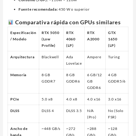
Fuente recomendada:
450 W o superior
Comparativa rápida con GPUs similares
Especificación
RTX 5050
RTX
RTX
GTX
/ Modelo
(Low
4060
A2000
1650
Profile)
(LP)
(LP)
Arquitectura
Blackwell
Ada
Ampere
Turing
Lovelace
Memoria
8 GB
8 GB
6 GB/12
4 GB
GDDR7
GDDR6
GB
GDDR5/6
GDDR6
PCIe
5.0 x8
4.0 x8
4.0 x16
3.0 x16
DLSS
DLSS 4
DLSS 3.5
N/A
No (Solo
(Pro)
FSR)
Ancho de
~448 GB/s
~272
~288
~128
banda
GB/s
GB/s
GB/s