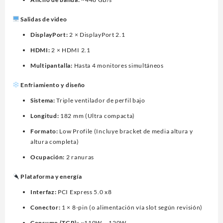
Salidas de video
DisplayPort:
2 × DisplayPort 2.1
HDMI:
2 × HDMI 2.1
Multipantalla:
Hasta 4 monitores simultáneos
Enfriamiento y diseño
Sistema:
Triple ventilador de perfil bajo
Longitud:
182 mm (Ultra compacta)
Formato:
Low Profile (Incluye bracket de media altura y
altura completa)
Ocupación:
2 ranuras
Plataforma y energía
Interfaz:
PCI Express 5.0 x8
Conector:
1 × 8-pin (o alimentación vía slot según revisión)
Consumo (TGP):
~110W – 120W