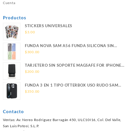
Cuenta
Productos
STICKERS UNIVERSALES
$
3.00
FUNDA NOVA SAM A56 FUNDA SILICONA SIN
SOPORTE MAGNETICO SAMSUNG
$
300.00
TARJETERO SIN SOPORTE MAGSAFE FOR IPHONE
LEATHER WALLET MAGSAFE
$
200.00
FUNDA 3 EN 1 TIPO OTTERBOX USO RUDO SAM
S26 ULTRA SAMSUNG S26 ULTRA
$
350.00
Contacto
Ventas: Av. Nereo Rodriguez Barragán 450, ULC10I16, Col. Del Valle,
San Luis Potosí, S.L.P.