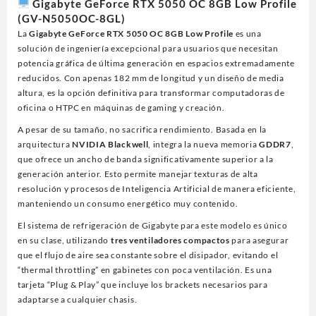
Gigabyte GeForce RTX 5050 OC 8GB Low Profile
RTX
(GV-N5050OC-8GL)
5050,
La
Gigabyte GeForce RTX 5050 OC 8GB Low Profile
es una
8GB
solución de ingeniería excepcional para usuarios que necesitan
GDDR6,PCIE
potencia gráfica de última generación en espacios extremadamente
5.0,2*HDMI,2*DP,3FAN
reducidos. Con apenas 182 mm de longitud y un diseño de media
cantidad
altura, es la opción definitiva para transformar computadoras de
oficina o HTPC en máquinas de gaming y creación.
A pesar de su tamaño, no sacrifica rendimiento. Basada en la
arquitectura
NVIDIA Blackwell
, integra la nueva memoria
GDDR7
,
que ofrece un ancho de banda significativamente superior a la
generación anterior. Esto permite manejar texturas de alta
resolución y procesos de Inteligencia Artificial de manera eficiente,
manteniendo un consumo energético muy contenido.
El sistema de refrigeración de Gigabyte para este modelo es único
en su clase, utilizando
tres ventiladores compactos
para asegurar
que el flujo de aire sea constante sobre el disipador, evitando el
“thermal throttling” en gabinetes con poca ventilación. Es una
tarjeta “Plug & Play” que incluye los brackets necesarios para
adaptarse a cualquier chasis.