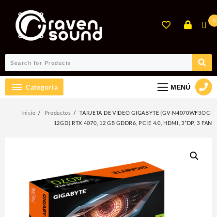
Ir
al
0
contenido
Categoría
MENÚ
Inicio
Productos
TARJETA DE VIDEO GIGABYTE (GV-N4070WF3OC-
12GD) RTX 4070, 12 GB GDDR6, PCIE 4.0, HDMI, 3*DP, 3 FAN