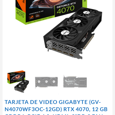
TARJETA DE VIDEO GIGABYTE (GV-
N4070WF3OC-12GD) RTX 4070, 12 GB