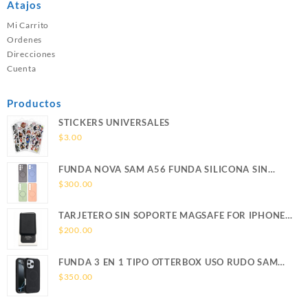
Atajos
Mi Carrito
Ordenes
Direcciones
Cuenta
Productos
STICKERS UNIVERSALES
$
3.00
FUNDA NOVA SAM A56 FUNDA SILICONA SIN
SOPORTE MAGNETICO SAMSUNG
$
300.00
TARJETERO SIN SOPORTE MAGSAFE FOR IPHONE
LEATHER WALLET MAGSAFE
$
200.00
FUNDA 3 EN 1 TIPO OTTERBOX USO RUDO SAM
S26 ULTRA SAMSUNG S26 ULTRA
$
350.00