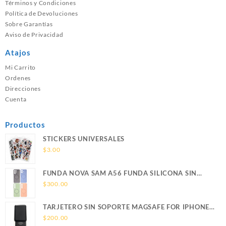
Términos y Condiciones
Política de Devoluciones
Sobre Garantías
Aviso de Privacidad
Atajos
Mi Carrito
Ordenes
Direcciones
Cuenta
Productos
STICKERS UNIVERSALES
$
3.00
FUNDA NOVA SAM A56 FUNDA SILICONA SIN
SOPORTE MAGNETICO SAMSUNG
$
300.00
TARJETERO SIN SOPORTE MAGSAFE FOR IPHONE
LEATHER WALLET MAGSAFE
$
200.00