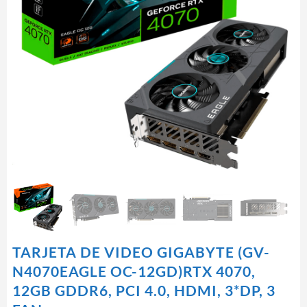
TARJETA DE VIDEO GIGABYTE (GV-
N4070EAGLE OC-12GD)RTX 4070,
12GB GDDR6, PCI 4.0, HDMI, 3*DP, 3