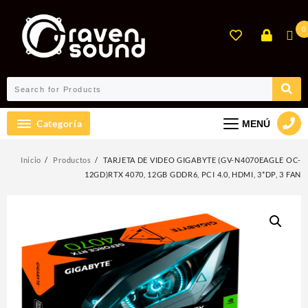
Ir
al
0
contenido
Categoría
MENÚ
Inicio
Productos
TARJETA DE VIDEO GIGABYTE (GV-N4070EAGLE OC-
12GD)RTX 4070, 12GB GDDR6, PCI 4.0, HDMI, 3*DP, 3 FAN