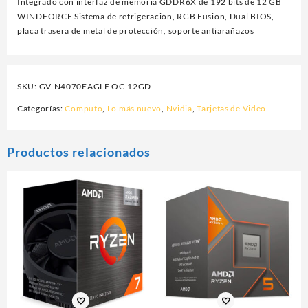
Integrado con interfaz de memoria GDDR6X de 192 bits de 12 GB
WINDFORCE Sistema de refrigeración, RGB Fusion, Dual BIOS,
placa trasera de metal de protección, soporte antiarañazos
SKU:
GV-N4070EAGLE OC-12GD
Categorías:
Computo
,
Lo más nuevo
,
Nvidia
,
Tarjetas de Video
Productos relacionados