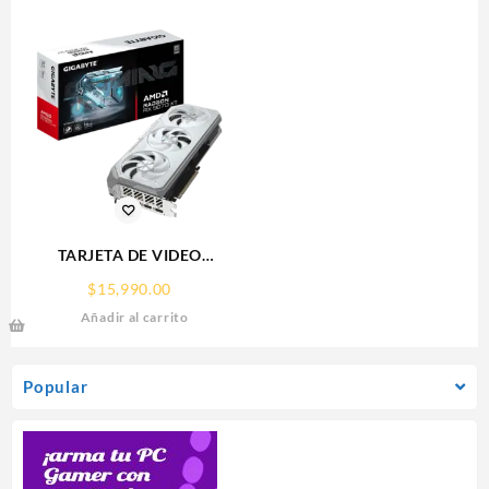
PARA 9 CAMARAS
TARJETA DE VIDEO
GIGABYTE (GV-
$
15,990.00
R907XGAMINGOCICE-16GD)
Añadir al carrito
RX 9070
XT,16GB,GDDR6,PCIE
5.0,HDMI,DP,3 FAN
Popular