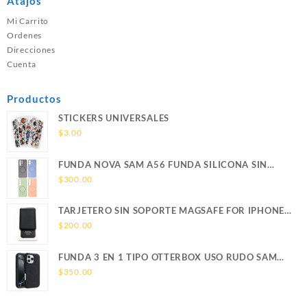
Atajos
Mi Carrito
Ordenes
Direcciones
Cuenta
Productos
STICKERS UNIVERSALES
$
3.00
FUNDA NOVA SAM A56 FUNDA SILICONA SIN
SOPORTE MAGNETICO SAMSUNG
$
300.00
TARJETERO SIN SOPORTE MAGSAFE FOR IPHONE
LEATHER WALLET MAGSAFE
$
200.00
FUNDA 3 EN 1 TIPO OTTERBOX USO RUDO SAM
S26 ULTRA SAMSUNG S26 ULTRA
$
350.00