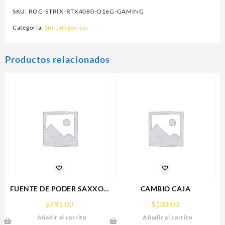
SKU:
ROG-STRIX-RTX4080-O16G-GAMING
Categoría:
Sin categorizar
Productos relacionados
FUENTE DE PODER SAXXON
CAMBIO CAJA
(PSU1210-D9)
$
791.00
$
100.00
REGULADA,12V,10
Añadir al carrito
Añadir al carrito
AMPERES,DISTRIBUIDOR