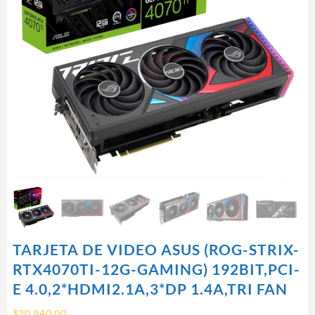
TARJETA DE VIDEO ASUS (ROG-STRIX-
RTX4070TI-12G-GAMING) 192BIT,PCI-
E 4.0,2*HDMI2.1A,3*DP 1.4A,TRI FAN
$
20,940.00