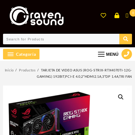
Ir
al
0
contenido
Categoría
MENÚ
Inicio
Productos
TARJETA DE VIDEO ASUS (ROG-STRIX-RTX4070TI-12G-
GAMING) 192BIT,PCI-E 4.0,2*HDMI2.1A,3*DP 1.4A,TRI FAN