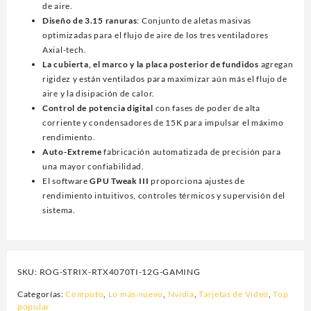
de aire.
Diseño de 3.15 ranuras
: Conjunto de aletas masivas
optimizadas para el flujo de aire de los tres ventiladores
Axial-tech.
La cubierta, el marco y la placa posterior de fundidos
agregan
rigidez y están ventilados para maximizar aún más el flujo de
aire y la disipación de calor.
Control de potencia digital
con fases de poder de alta
corriente y condensadores de 15K para impulsar el máximo
rendimiento.
Auto-Extreme
fabricación automatizada de precisión para
una mayor confiabilidad.
El software
GPU Tweak III
proporciona ajustes de
rendimiento intuitivos, controles térmicos y supervisión del
sistema.
SKU:
ROG-STRIX-RTX4070TI-12G-GAMING
Categorías:
Computo
,
Lo más nuevo
,
Nvidia
,
Tarjetas de Video
,
Top
popular