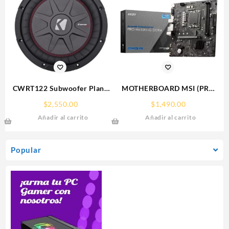
CWRT122 Subwoofer Plano
MOTHERBOARD MSI (PRO
Kicker CompRT12 DVC 2
H610M-G DDR4) SOCKET
$
2,550.00
$
1,490.00
Ohms
1700, 2*DDR4 3200MHZ,
Añadir al carrito
Añadir al carrito
1*HDMI, 1*VGA, MICRO ATX
Popular