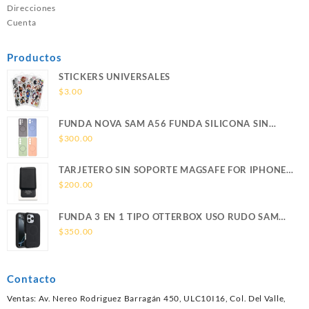
Direcciones
Cuenta
Productos
STICKERS UNIVERSALES
$
3.00
FUNDA NOVA SAM A56 FUNDA SILICONA SIN
SOPORTE MAGNETICO SAMSUNG
$
300.00
TARJETERO SIN SOPORTE MAGSAFE FOR IPHONE
LEATHER WALLET MAGSAFE
$
200.00
FUNDA 3 EN 1 TIPO OTTERBOX USO RUDO SAM
S26 ULTRA SAMSUNG S26 ULTRA
$
350.00
Contacto
Ventas: Av. Nereo Rodriguez Barragán 450, ULC10I16, Col. Del Valle,