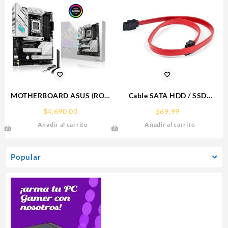
MOTHERBOARD ASUS (ROG
Cable SATA HDD / SSD
STRIX B650-A GAMING
MANHATTAN 50CM Rojo
$
4,690.00
$
69.99
WIFI) SOCKET
340700
Añadir al carrito
Añadir al carrito
AM5,4*DDR5,HDMI,DP,PCIE-
4.0,WIFI6E,ATX
Popular