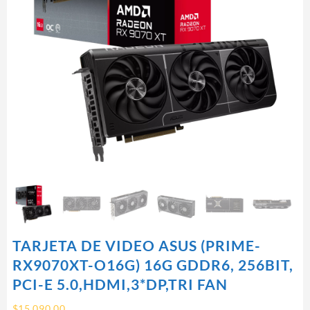
TARJETA DE VIDEO ASUS (PRIME-
RX9070XT-O16G) 16G GDDR6, 256BIT,
PCI-E 5.0,HDMI,3*DP,TRI FAN
$
15,090.00