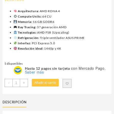
Arquitectura:
AMD RDNA 4
Compute Units:
64 CU
Memoria:
16 GB GDDR6
Ray Tracing:
3.ª generación AMD
Tecnologías:
AMD FSR (Upscaling)
Refrigeración:
Triple ventilador ASUS PRIME
Interfaz:
PCI Express 5.0
Resolución ideal:
1440p y 4K
5 disponibles
con Mercado Pago.
Hasta 12 pagos sin tarjeta
Saber más
TARJETA
-
+
Añadir al carrito
DE
VIDEO
ASUS
DESCRIPCIÓN
(PRIME-
RX9070XT-
O16G)