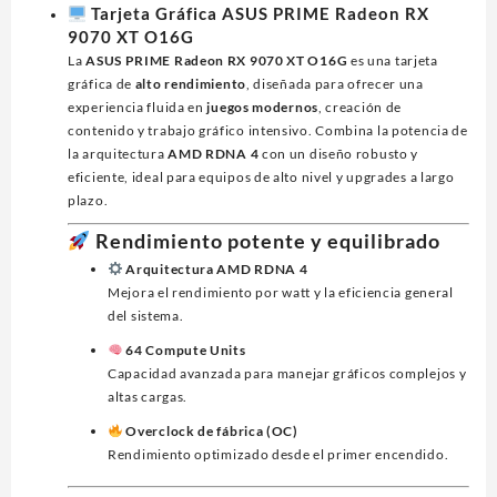
Tarjeta Gráfica
ASUS PRIME Radeon RX
16G
9070 XT O16G
GDDR6,
La
ASUS PRIME Radeon RX 9070 XT O16G
es una tarjeta
256BIT,
gráfica de
alto rendimiento
, diseñada para ofrecer una
PCI-
experiencia fluida en
juegos modernos
, creación de
E
contenido y trabajo gráfico intensivo. Combina la potencia de
5.0,HDMI,3*DP,TRI
la arquitectura
AMD RDNA 4
con un diseño robusto y
FAN
eficiente, ideal para equipos de alto nivel y upgrades a largo
cantidad
plazo.
Rendimiento potente y equilibrado
Arquitectura AMD RDNA 4
Mejora el rendimiento por watt y la eficiencia general
del sistema.
64 Compute Units
Capacidad avanzada para manejar gráficos complejos y
altas cargas.
Overclock de fábrica (OC)
Rendimiento optimizado desde el primer encendido.