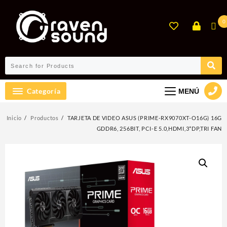
Ir
al
0
contenido
Categoría
MENÚ
Inicio
Productos
TARJETA DE VIDEO ASUS (PRIME-RX9070XT-O16G) 16G
GDDR6, 256BIT, PCI-E 5.0,HDMI,3*DP,TRI FAN