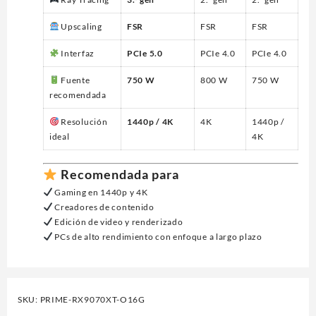
Upscaling
FSR
FSR
FSR
Interfaz
PCIe 5.0
PCIe 4.0
PCIe 4.0
Fuente
750 W
800 W
750 W
recomendada
Resolución
1440p / 4K
4K
1440p /
ideal
4K
Recomendada para
Gaming en 1440p y 4K
Creadores de contenido
Edición de video y renderizado
PCs de alto rendimiento con enfoque a largo plazo
SKU:
PRIME-RX9070XT-O16G