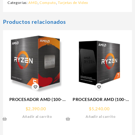
Categorías:
AMD
,
Computo
,
Tarjetas de Video
Productos relacionados
PROCESADOR AMD (100-
PROCESADOR AMD (100-
100000457BOX) RYZEN 5
100000926WOF) RYZEN 7
$
2,390.00
$
5,240.00
5500 S-AM4 6 CORE 3.6 GHZ
5700X S-AM4, 8 CORE 3.4
Añadir al carrito
Añadir al carrito
65W S/GRAFICOS C/FAN
GHZ, 65W, S/GRAFICOS
S/FAN