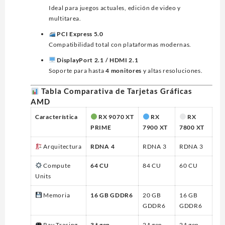
Ideal para juegos actuales, edición de video y
multitarea.
PCI Express 5.0
Compatibilidad total con plataformas modernas.
DisplayPort 2.1 / HDMI 2.1
Soporte para hasta
4 monitores
y altas resoluciones.
Tabla Comparativa de Tarjetas Gráficas
AMD
Característica
RX 9070 XT
RX
RX
PRIME
7900 XT
7800 XT
Arquitectura
RDNA 4
RDNA 3
RDNA 3
Compute
64 CU
84 CU
60 CU
Units
Memoria
16 GB GDDR6
20 GB
16 GB
GDDR6
GDDR6
Ray Tracing
3.ª gen
2.ª gen
2.ª gen