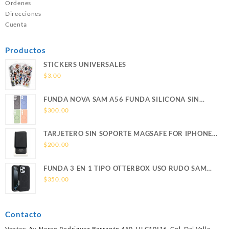
Ordenes
Direcciones
Cuenta
Productos
STICKERS UNIVERSALES
$
3.00
FUNDA NOVA SAM A56 FUNDA SILICONA SIN
SOPORTE MAGNETICO SAMSUNG
$
300.00
TARJETERO SIN SOPORTE MAGSAFE FOR IPHONE
LEATHER WALLET MAGSAFE
$
200.00
FUNDA 3 EN 1 TIPO OTTERBOX USO RUDO SAM
S26 ULTRA SAMSUNG S26 ULTRA
$
350.00
Contacto
Ventas: Av. Nereo Rodriguez Barragán 450, ULC10I16, Col. Del Valle,