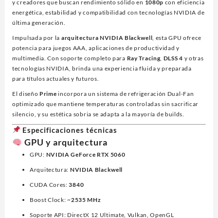
y creadores que buscan rendimiento sólido en
1080p
con eficiencia
energética, estabilidad y compatibilidad con tecnologías NVIDIA de
última generación.
Impulsada por la
arquitectura NVIDIA Blackwell
, esta GPU ofrece
potencia para juegos AAA, aplicaciones de productividad y
multimedia. Con soporte completo para
Ray Tracing
,
DLSS 4
y otras
tecnologías NVIDIA, brinda una experiencia fluida y preparada
para títulos actuales y futuros.
El diseño
Prime
incorpora un sistema de refrigeración Dual-Fan
optimizado que mantiene temperaturas controladas sin sacrificar
silencio, y su estética sobria se adapta a la mayoría de builds.
Especificaciones técnicas
GPU y arquitectura
GPU:
NVIDIA GeForce RTX 5060
Arquitectura:
NVIDIA Blackwell
CUDA Cores:
3840
Boost Clock: ~
2535 MHz
Soporte API: DirectX 12 Ultimate, Vulkan, OpenGL