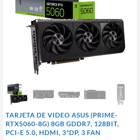
TARJETA DE VIDEO ASUS (PRIME-
RTX5060-8G) 8GB GDDR7, 128BIT,
PCI-E 5.0, HDMI, 3*DP, 3 FAN