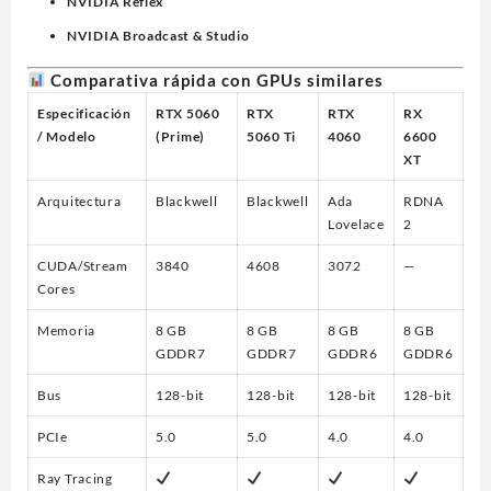
NVIDIA Reflex
NVIDIA Broadcast & Studio
Comparativa rápida con GPUs similares
Especificación
RTX 5060
RTX
RTX
RX
/ Modelo
(Prime)
5060 Ti
4060
6600
XT
Arquitectura
Blackwell
Blackwell
Ada
RDNA
Lovelace
2
CUDA/Stream
3840
4608
3072
—
Cores
Memoria
8 GB
8 GB
8 GB
8 GB
GDDR7
GDDR7
GDDR6
GDDR6
Bus
128-bit
128-bit
128-bit
128-bit
PCIe
5.0
5.0
4.0
4.0
Ray Tracing