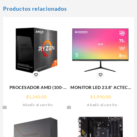
Productos relacionados
PROCESADOR AMD (100-
MONITOR LED 23.8″ ACTECK
100000926WOF) RYZEN 7
(AC-933841)
$
5,240.00
$
1,990.00
5700X S-AM4, 8 CORE 3.4
SP240,1920*1080,75HZ,5MS,H
Añadir al carrito
Añadir al carrito
GHZ, 65W, S/GRAFICOS
S/FAN