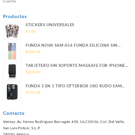
Cuenta
Productos
STICKERS UNIVERSALES
$
3.00
FUNDA NOVA SAM A56 FUNDA SILICONA SIN
SOPORTE MAGNETICO SAMSUNG
$
300.00
TARJETERO SIN SOPORTE MAGSAFE FOR IPHONE
LEATHER WALLET MAGSAFE
$
200.00
FUNDA 3 EN 1 TIPO OTTERBOX USO RUDO SAM
S26 ULTRA SAMSUNG S26 ULTRA
$
350.00
Contacto
Ventas: Av. Nereo Rodriguez Barragán 450, ULC10I16, Col. Del Valle,
San Luis Potosí, S.L.P.
78200, México