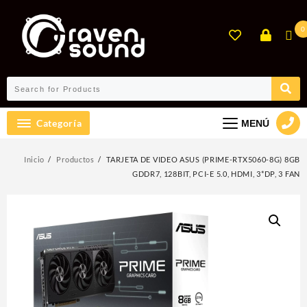
Ir
al
0
contenido
Categoría
MENÚ
Inicio
Productos
TARJETA DE VIDEO ASUS (PRIME-RTX5060-8G) 8GB
GDDR7, 128BIT, PCI-E 5.0, HDMI, 3*DP, 3 FAN