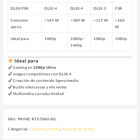
DLSS/FSR
DLSS 4
DLSS 4
DLSS 3
FSR
Consumo
~145 W
~180 W
~115 W
~160
aprox.
W
Ideal para
1080p
1080p–
1080p
1080p
1440p
Ideal para
Gaming en
1080p Ultra
Juegos competitivos con DLSS 4
Creación de contenido ligero/medio
Builds silenciosas y eficientes
Multimedia y productividad
SKU:
PRIME-RTX5060-8G
Categorías:
Computo
,
Nvidia
,
Tarjetas de Video