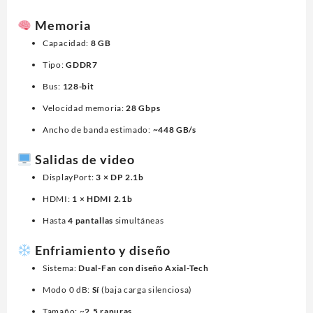
Memoria
Capacidad:
8 GB
Tipo:
GDDR7
Bus:
128-bit
Velocidad memoria:
28 Gbps
Ancho de banda estimado:
~448 GB/s
Salidas de video
DisplayPort:
3 × DP 2.1b
HDMI:
1 × HDMI 2.1b
Hasta
4 pantallas
simultáneas
Enfriamiento y diseño
Sistema:
Dual-Fan con diseño Axial-Tech
Modo 0 dB:
Sí
(baja carga silenciosa)
Tamaño: ~
2.5 ranuras