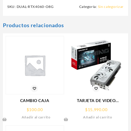
SKU:
DUAL-RTX4060-O8G
Categoría:
Sin categorizar
Productos relacionados
CAMBIO CAJA
TARJETA DE VIDEO
GIGABYTE (GV-
$
100.00
$
15,990.00
R907XGAMINGOCICE-16GD)
Añadir al carrito
Añadir al carrito
RX 9070
XT,16GB,GDDR6,PCIE