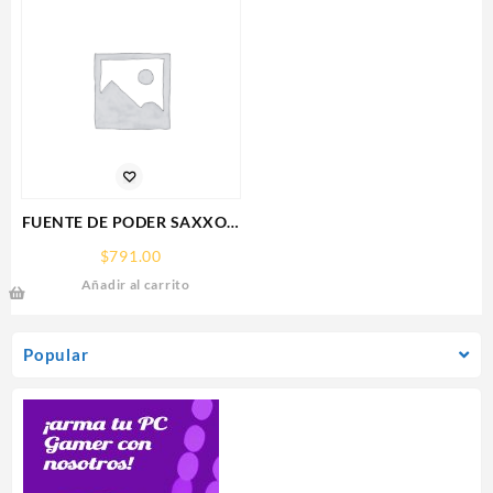
5.0,HDMI,DP,3 FAN
FUENTE DE PODER SAXXON
(PSU1210-D9)
$
791.00
REGULADA,12V,10
Añadir al carrito
AMPERES,DISTRIBUIDOR
PARA 9 CAMARAS
Popular