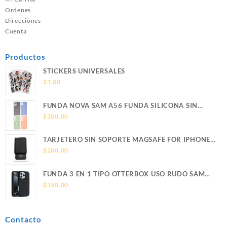
Ordenes
Direcciones
Cuenta
Productos
STICKERS UNIVERSALES
$
3.00
FUNDA NOVA SAM A56 FUNDA SILICONA SIN
SOPORTE MAGNETICO SAMSUNG
$
300.00
TARJETERO SIN SOPORTE MAGSAFE FOR IPHONE
LEATHER WALLET MAGSAFE
$
200.00
FUNDA 3 EN 1 TIPO OTTERBOX USO RUDO SAM
S26 ULTRA SAMSUNG S26 ULTRA
$
350.00
Contacto