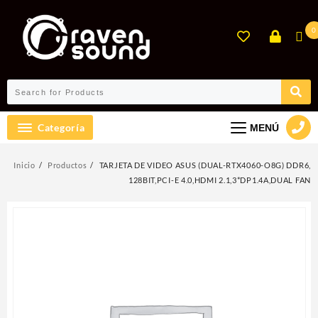
Ir
al
0
contenido
Categoría
MENÚ
Inicio
Productos
TARJETA DE VIDEO ASUS (DUAL-RTX4060-O8G) DDR6,
128BIT,PCI-E 4.0,HDMI 2.1,3*DP1.4A,DUAL FAN