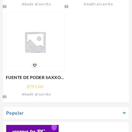
Añadir al carrito
Añadir al carrito
RX 9070
XT,16GB,GDDR6,PCIE
5.0,HDMI,DP,3 FAN
FUENTE DE PODER SAXXON
(PSU1210-D9)
$
791.00
REGULADA,12V,10
Añadir al carrito
AMPERES,DISTRIBUIDOR
PARA 9 CAMARAS
Popular