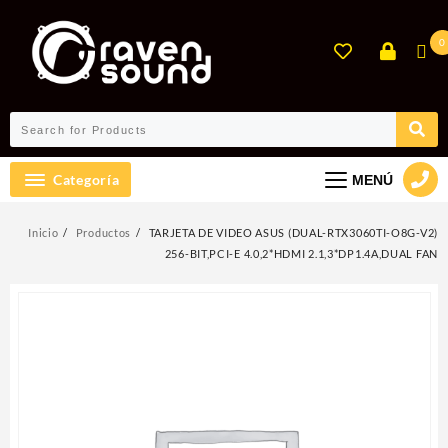
Ir
al
0
contenido
Categoría
MENÚ
Inicio
Productos
TARJETA DE VIDEO ASUS (DUAL-RTX3060TI-O8G-V2)
256-BIT,PCI-E 4.0,2*HDMI 2.1,3*DP1.4A,DUAL FAN