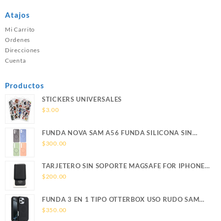
Atajos
Mi Carrito
Ordenes
Direcciones
Cuenta
Productos
STICKERS UNIVERSALES
$
3.00
FUNDA NOVA SAM A56 FUNDA SILICONA SIN
SOPORTE MAGNETICO SAMSUNG
$
300.00
TARJETERO SIN SOPORTE MAGSAFE FOR IPHONE
LEATHER WALLET MAGSAFE
$
200.00
FUNDA 3 EN 1 TIPO OTTERBOX USO RUDO SAM
S26 ULTRA SAMSUNG S26 ULTRA
$
350.00