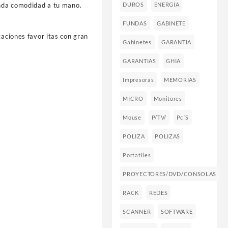
inda comodidad a tu mano.
DUROS
ENERGIA
FUNDAS
GABINETE
caciones favor itas con gran
Gabinetes
GARANTIA
GARANTIAS
GHIA
Impresoras
MEMORIAS
MICRO
Monitores
Mouse
P/TV/
Pc´s
POLIZA
POLIZAS
Portatiles
PROYECTORES/DVD/CONSOLAS
RACK
REDES
SCANNER
SOFTWARE