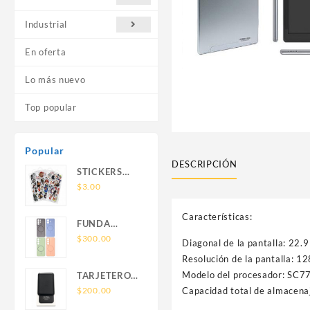
Industrial
En oferta
Lo más nuevo
Top popular
Popular
DESCRIPCIÓN
STICKERS
UNIVERSALES
$
3.00
Características:
FUNDA
NOVA SAM
$
300.00
Diagonal de la pantalla: 22.9
A56 FUNDA
Resolución de la pantalla: 1
SILICONA
Modelo del procesador: SC7
TARJETERO
SIN SOPORTE
SIN SOPORTE
Capacidad total de almacena
$
200.00
MAGNETICO
MAGSAFE