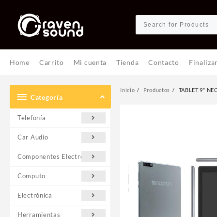
Ir
al
contenido
Home
Carrito
Mi cuenta
Tienda
Contacto
Finaliza
Inicio
Productos
TABLET 9″ N
Categoría
Telefonía
Car Audio
Componentes Electrónicos
Computo
Electrónica
Herramientas