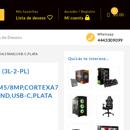
0
Mis favoritos
Acceder / Registro
$
0.00
Lista de deseos
Mi cuenta
Whatsapp
a de Deseos
4443309099
DA,STAND,USB-C,PLATA
Quízás te interese…
(3L-2-PL)
M5/8MP,CORTEXA7
ND,USB-C,PLATA