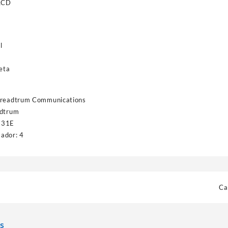
 LCD
l
leta
Spreadtrum Communications
adtrum
731E
ador: 4
Ca
s