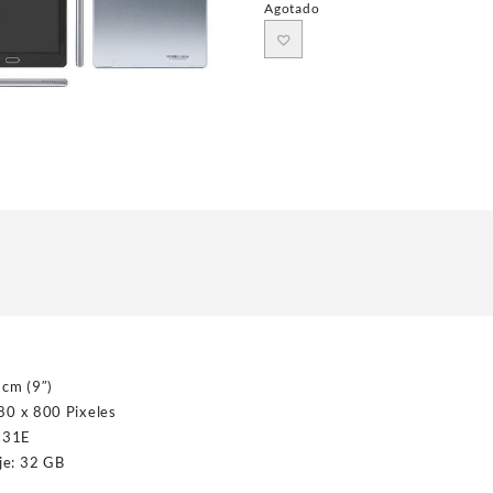
Agotado
 cm (9″)
280 x 800 Pixeles
731E
je: 32 GB