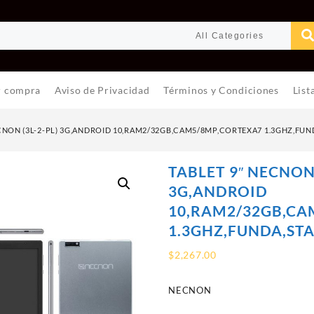
r compra
Aviso de Privacidad
Términos y Condiciones
List
ECNON (3L-2-PL) 3G,ANDROID 10,RAM2/32GB,CAM5/8MP,CORTEXA7 1.3GHZ,FUN
TABLET 9″ NECNON 
3G,ANDROID
10,RAM2/32GB,CA
1.3GHZ,FUNDA,STA
$
2,267.00
NECNON