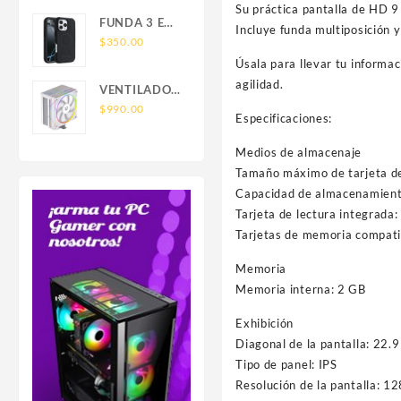
SAMSUNG
Su práctica pantalla de HD 9
FOR IPHONE
FUNDA 3 EN
Incluye funda multiposición y
LEATHER
1 TIPO
$
350.00
WALLET
OTTERBOX
Úsala para llevar tu informac
MAGSAFE
USO RUDO
agilidad.
VENTILADOR
SAM S26
P/CPU
$
990.00
ULTRA
Especificaciones:
BALAM
SAMSUNG
RUSH(BR-
Medios de almacenaje
S26 ULTRA
942058)HELIUX
Tamaño máximo de tarjeta d
PRO
Capacidad de almacenamient
HEX50,RGB,4
Tarjeta de lectura integrada: 
PIPAS,TDP
Tarjetas de memoria compati
220W,AMD/INTEL,1*FAN
120MM,PWN
Memoria
4 PIN+ARGB
Memoria interna: 2 GB
3
PIN,BLANCO
Exhibición
Diagonal de la pantalla: 22.9
Tipo de panel: IPS
Resolución de la pantalla: 1