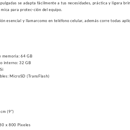
 pulgadas se adapta fácilmente a tus necesidades, práctica y ligera br
 mica para protec-ción del equipo.
ión esencial y llamarcomo en teléfono celular, además corre todas apli
e memoria: 64 GB
o interno: 32 GB
Si
bles: MicroSD (TransFlash)
 cm (9″)
280 x 800 Pixeles