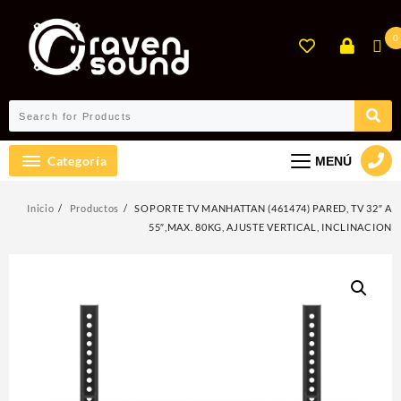
Ir
al
0
contenido
Categoría
MENÚ
Inicio
Productos
SOPORTE TV MANHATTAN (461474) PARED, TV 32″ A
55″,MAX. 80KG, AJUSTE VERTICAL, INCLINACION