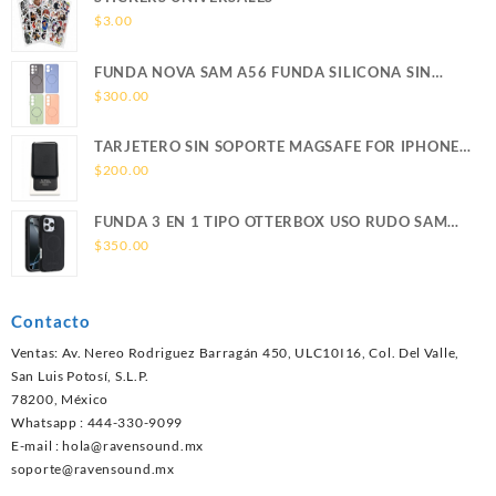
$
3.00
FUNDA NOVA SAM A56 FUNDA SILICONA SIN
SOPORTE MAGNETICO SAMSUNG
$
300.00
TARJETERO SIN SOPORTE MAGSAFE FOR IPHONE
LEATHER WALLET MAGSAFE
$
200.00
FUNDA 3 EN 1 TIPO OTTERBOX USO RUDO SAM
S26 ULTRA SAMSUNG S26 ULTRA
$
350.00
Contacto
Ventas: Av. Nereo Rodriguez Barragán 450, ULC10I16, Col. Del Valle,
San Luis Potosí, S.L.P.
78200, México
Whatsapp : 444-330-9099
E-mail :
hola@ravensound.mx
soporte@ravensound.mx