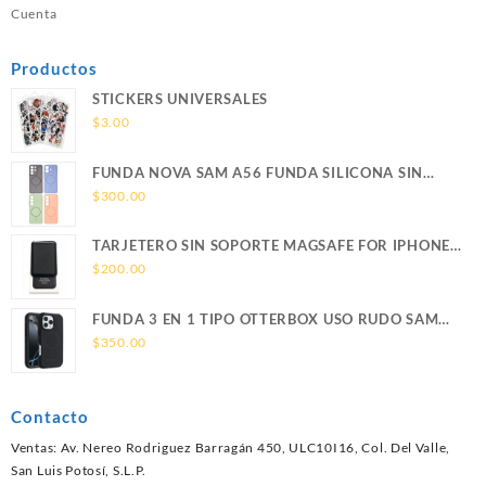
Cuenta
Productos
STICKERS UNIVERSALES
$
3.00
FUNDA NOVA SAM A56 FUNDA SILICONA SIN
SOPORTE MAGNETICO SAMSUNG
$
300.00
TARJETERO SIN SOPORTE MAGSAFE FOR IPHONE
LEATHER WALLET MAGSAFE
$
200.00
FUNDA 3 EN 1 TIPO OTTERBOX USO RUDO SAM
S26 ULTRA SAMSUNG S26 ULTRA
$
350.00
Contacto
Ventas: Av. Nereo Rodriguez Barragán 450, ULC10I16, Col. Del Valle,
San Luis Potosí, S.L.P.