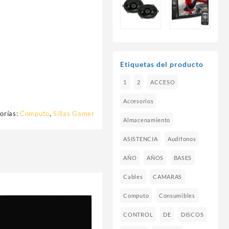
Etiquetas del producto
1
2
ACCESO
Accesorios
orías:
Computo
,
Sillas Gamer
Almacenamiento
ASISTENCIA
Audífonos
AÑO
AÑOS
BASES
Cables
CAMARAS
Computo
Consumibles
CONTROL
DE
DISCOS