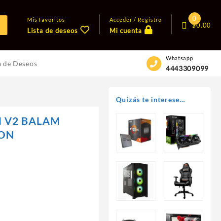
0
Mis favoritos
Acceder / Registro
$
0.00
Lista de deseos
Mi cuenta
Whatsapp
a de Deseos
4443309099
Quízás te interese…
H V2 BALAM
ION