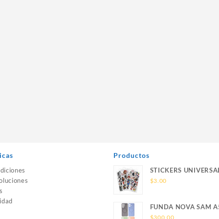
icas
Productos
diciones
STICKERS UNIVERSA
oluciones
$
3.00
s
idad
FUNDA NOVA SAM A
SILICONA SIN SOPO
$
300.00