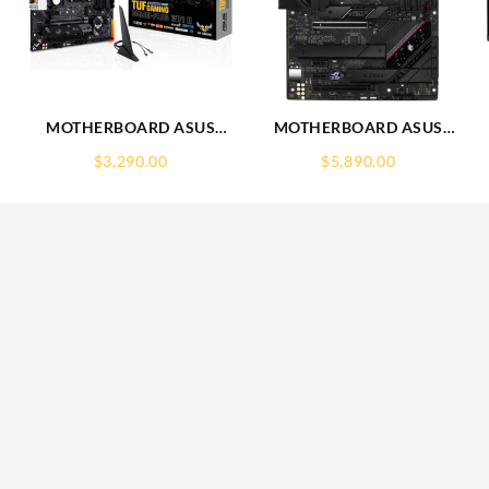
MOTHERBOARD ASUS
MOTHERBOARD ASUS
(TUF GAMING B550M-PLUS
(ROG STRIX B650E-F
$
3,290.00
$
5,890.00
WIFI II) SOCKET
GAMING WIFI) SOCKET
E-
AM4,4*DDR4,HDMI,DP,PCIE-
AM5,4*DDR5,HDMI,DP,PCIE-
4.0,WIFI6,MICRO ATX
5.0,WIFI6E,ATX