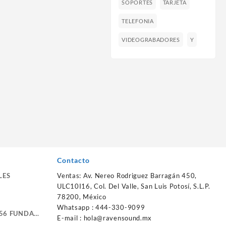
SOPORTES
TARJETA
TELEFONIA
VIDEOGRABADORES
Y
Contacto
LES
Ventas: Av. Nereo Rodriguez Barragán 450,
ULC10I16, Col. Del Valle, San Luis Potosí, S.L.P.
78200, México
Whatsapp : 444-330-9099
56 FUNDA
E-mail :
hola@ravensound.mx
RTE