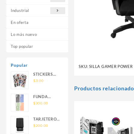
Industrial
En oferta
Lo más nuevo
Top popular
Popular
SKU:
SILLA GAMER POWER 
STICKERS
UNIVERSALES
$
3.00
Productos relacionado
FUNDA
NOVA SAM
$
300.00
A56 FUNDA
SILICONA
TARJETERO
SIN SOPORTE
SIN SOPORTE
$
200.00
MAGNETICO
MAGSAFE