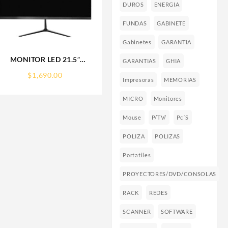
DUROS
ENERGIA
FUNDAS
GABINETE
Gabinetes
GARANTIA
MONITOR LED 21.5″
GARANTIAS
GHIA
ACTECK (AC-933858)
$
1,690.00
SP215,1920*1080,75HZ,5MS,HDMI,VGA,DC,INCLINACION,NEGRO
Impresoras
MEMORIAS
MICRO
Monitores
Mouse
P/TV/
Pc´s
POLIZA
POLIZAS
Portatiles
PROYECTORES/DVD/CONSOLAS
RACK
REDES
SCANNER
SOFTWARE