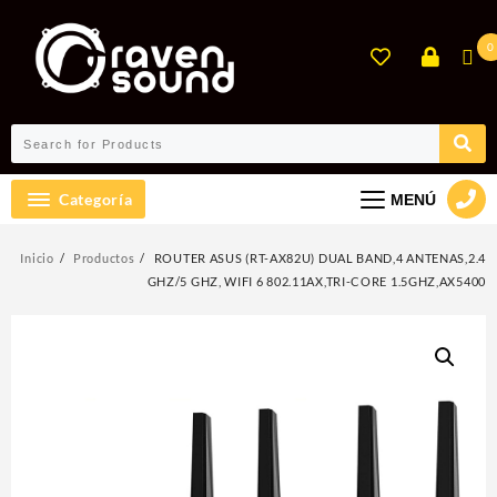
Ir
al
0
contenido
Categoría
MENÚ
Inicio
Productos
ROUTER ASUS (RT-AX82U) DUAL BAND,4 ANTENAS,2.4
GHZ/5 GHZ, WIFI 6 802.11AX,TRI-CORE 1.5GHZ,AX5400