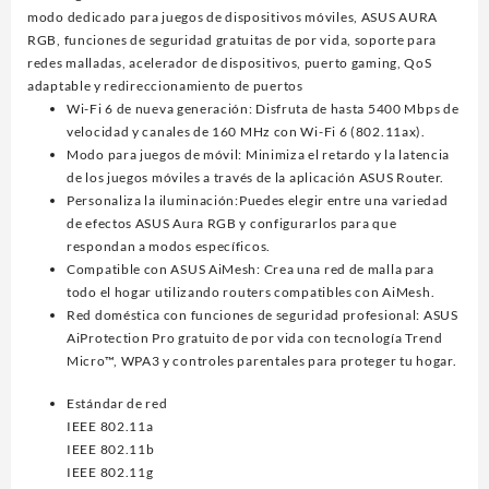
modo dedicado para juegos de dispositivos móviles, ASUS AURA
RGB, funciones de seguridad gratuitas de por vida, soporte para
redes malladas, acelerador de dispositivos, puerto gaming, QoS
adaptable y redireccionamiento de puertos
Wi-Fi 6 de nueva generación: Disfruta de hasta 5400 Mbps de
velocidad y canales de 160 MHz con Wi-Fi 6 (802.11ax).
Modo para juegos de móvil: Minimiza el retardo y la latencia
de los juegos móviles a través de la aplicación ASUS Router.
Personaliza la iluminación:Puedes elegir entre una variedad
de efectos ASUS Aura RGB y configurarlos para que
respondan a modos específicos.
Compatible con ASUS AiMesh: Crea una red de malla para
todo el hogar utilizando routers compatibles con AiMesh.
Red doméstica con funciones de seguridad profesional: ASUS
AiProtection Pro gratuito de por vida con tecnología Trend
Micro™, WPA3 y controles parentales para proteger tu hogar.
Estándar de red
IEEE 802.11a
IEEE 802.11b
IEEE 802.11g