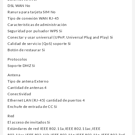
DSL WAN No
Ranura para tarjeta SIM No
Tipo de conexión WAN RJ-45
Características de administración
Seguridad por pulsador WPS Si
Conectar y usar universal (UPnP, Universal Plug and Play) Si
Calidad de servicio (QoS) soporte Si
Botón de restaurar Si
Protocolos
Soporte DMZ Si
Antena
Tipo de antena Externo
Cantidad de antenas 4
Conectividad
Ethernet LAN (RJ-45) cantidad de puertos 4
Enchufe de entrada de CC Si
Red
El acceso de invitados Si
Estándares de red IEEE 802.11a,IEEE 802.11ac,IEEE
802.11ax,IEEE 802.11b,IEEE 802.11g,IEEE 802.11n,IEEE 802.3ad