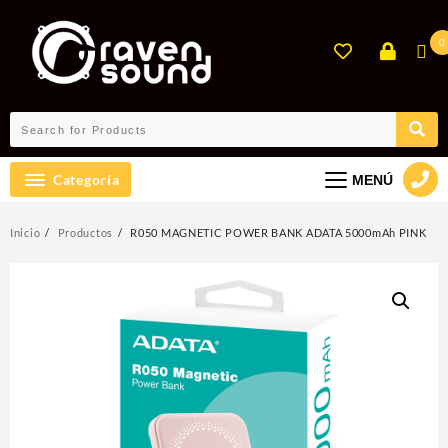
Ir
al
0
contenido
Categoría
MENÚ
Inicio
Productos
R050 MAGNETIC POWER BANK ADATA 5000mAh PINK