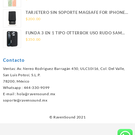
TARJETERO SIN SOPORTE MAGSAFE FOR IPHONE
LEATHER WALLET MAGSAFE
$
200.00
FUNDA 3 EN 1 TIPO OTTERBOX USO RUDO SAM
S26 ULTRA SAMSUNG S26 ULTRA
$
350.00
Contacto
Ventas: Av. Nereo Rodriguez Barragán 450, ULC10I16, Col. Del Valle,
San Luis Potosí, S.L.P.
78200, México
Whatsapp : 444-330-9099
E-mail :
hola@ravensound.mx
soporte@ravensound.mx
© RavenSound 2021