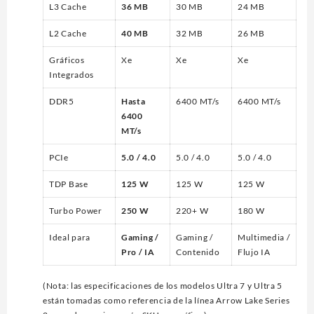
L3 Cache
36 MB
30 MB
24 MB
L2 Cache
40 MB
32 MB
26 MB
Gráficos
Xe
Xe
Xe
Integrados
DDR5
Hasta
6400 MT/s
6400 MT/s
6400
MT/s
PCIe
5.0 / 4.0
5.0 / 4.0
5.0 / 4.0
TDP Base
125 W
125 W
125 W
Turbo Power
250 W
220+ W
180 W
Ideal para
Gaming /
Gaming /
Multimedia /
Pro / IA
Contenido
Flujo IA
(
Nota:
las especificaciones de los modelos Ultra 7 y Ultra 5
están tomadas como referencia de la línea
Arrow Lake
Series