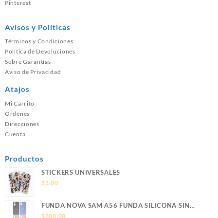
Pinterest
Avisos y Políticas
Términos y Condiciones
Política de Devoluciones
Sobre Garantías
Aviso de Privacidad
Atajos
Mi Carrito
Ordenes
Direcciones
Cuenta
Productos
STICKERS UNIVERSALES
$
3.00
FUNDA NOVA SAM A56 FUNDA SILICONA SIN
SOPORTE MAGNETICO SAMSUNG
$
300.00