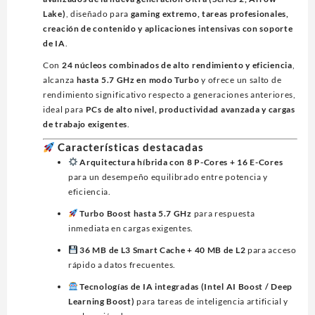
1851,
Lake)
, diseñado para
gaming extremo, tareas profesionales,
24CORES
creación de contenido y aplicaciones intensivas con soporte
C/GRAFICOS
de IA
.
S/DISIPADOR
cantidad
Con
24 núcleos combinados de alto rendimiento y eficiencia
,
alcanza
hasta 5.7 GHz en modo Turbo
y ofrece un salto de
rendimiento significativo respecto a generaciones anteriores,
ideal para
PCs de alto nivel, productividad avanzada y cargas
de trabajo exigentes
.
Características destacadas
Arquitectura híbrida con 8 P-Cores + 16 E-Cores
para un desempeño equilibrado entre potencia y
eficiencia.
Turbo Boost hasta 5.7 GHz
para respuesta
inmediata en cargas exigentes.
36 MB de L3 Smart Cache + 40 MB de L2
para acceso
rápido a datos frecuentes.
Tecnologías de IA integradas (Intel AI Boost / Deep
Learning Boost)
para tareas de inteligencia artificial y