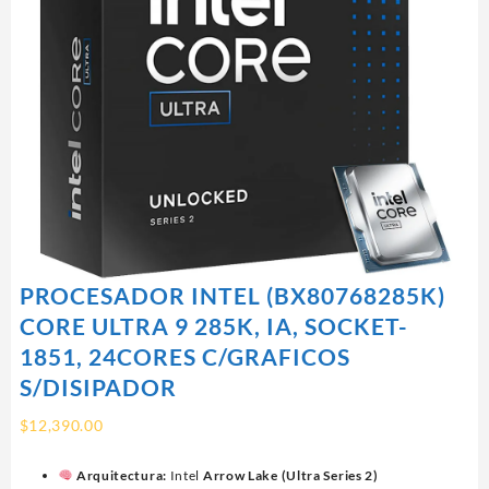
PROCESADOR INTEL (BX80768285K)
CORE ULTRA 9 285K, IA, SOCKET-
1851, 24CORES C/GRAFICOS
S/DISIPADOR
$
12,390.00
Arquitectura:
Intel
Arrow Lake (Ultra Series 2)