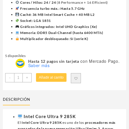
Cores / Hilos:
24 / 24
(8 Performance + 16 Efficient)
Frecuencia turbo máx.:
Hasta 5.7 GHz
Caché:
36 MB Intel Smart Cache + 40 MB L2
Socket:
LGA 1851
Gráficos integrados:
Intel UHD Graphics (Xe)
Memoria:
DDR5 Dual-Channel (hasta 6400 MT/s)
Multiplicador desbloqueado:
Sí (serie K)
5 disponibles
con Mercado Pago.
Hasta 12 pagos sin tarjeta
Saber más
PROCESADOR
-
+
Añadir al carrito
INTEL
(BX80768285K)
CORE
DESCRIPCIÓN
ULTRA
9
285K,
Intel Core Ultra 9 285K
IA,
El
Intel Core Ultra 9 285K
es uno de los
procesadores más
SOCKET-
avanzados de la nueva generación Ultra (Series 2, Arrow