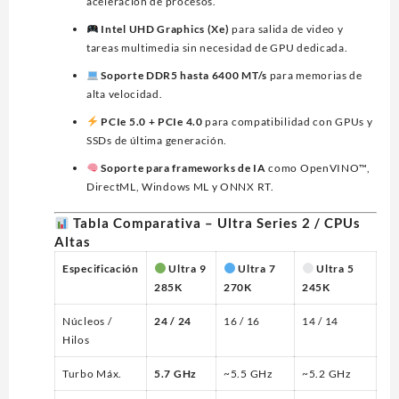
aceleración de procesos.
Intel UHD Graphics (Xe)
para salida de video y
tareas multimedia sin necesidad de GPU dedicada.
Soporte DDR5 hasta 6400 MT/s
para memorias de
alta velocidad.
PCIe 5.0 + PCIe 4.0
para compatibilidad con GPUs y
SSDs de última generación.
Soporte para frameworks de IA
como OpenVINO™,
DirectML, Windows ML y ONNX RT.
Tabla Comparativa – Ultra Series 2 / CPUs
Altas
Especificación
Ultra 9
Ultra 7
Ultra 5
285K
270K
245K
Núcleos /
24 / 24
16 / 16
14 / 14
Hilos
Turbo Máx.
5.7 GHz
~5.5 GHz
~5.2 GHz