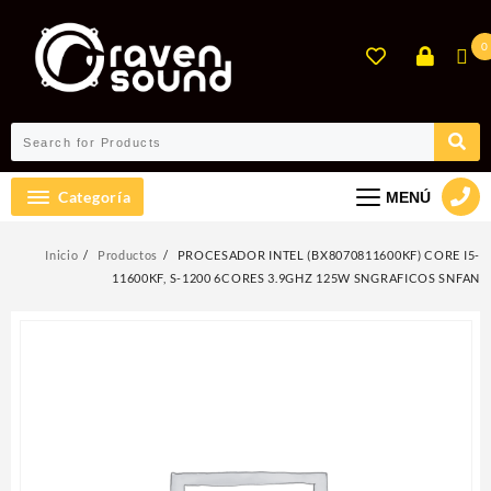
Ir
al
0
contenido
Categoría
MENÚ
Inicio
Productos
PROCESADOR INTEL (BX8070811600KF) CORE I5-
11600KF, S-1200 6CORES 3.9GHZ 125W SNGRAFICOS SNFAN