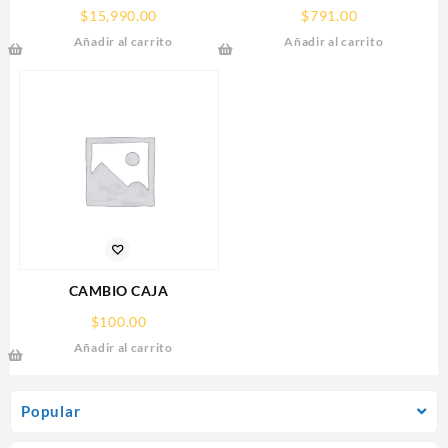
GIGABYTE (GV-
(PSU1210-D9)
$
15,990.00
$
791.00
R907XGAMINGOCICE-16GD)
REGULADA,12V,10
Añadir al carrito
Añadir al carrito
RX 9070
AMPERES,DISTRIBUIDOR
XT,16GB,GDDR6,PCIE
PARA 9 CAMARAS
5.0,HDMI,DP,3 FAN
CAMBIO CAJA
$
100.00
Añadir al carrito
Popular