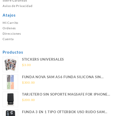
Sobre Garantías
Aviso de Privacidad
Atajos
Mi Carrito
Ordenes
Direcciones
Cuenta
Productos
STICKERS UNIVERSALES
$
3.00
FUNDA NOVA SAM A56 FUNDA SILICONA SIN
SOPORTE MAGNETICO SAMSUNG
$
300.00
TARJETERO SIN SOPORTE MAGSAFE FOR IPHONE
LEATHER WALLET MAGSAFE
$
200.00
FUNDA 3 EN 1 TIPO OTTERBOX USO RUDO SAM