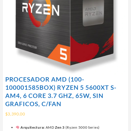
PROCESADOR AMD (100-
100001585BOX) RYZEN 5 5600XT S-
AM4, 6 CORE 3.7 GHZ, 65W, SIN
GRAFICOS, C/FAN
$
3,390.00
Arquitectura:
AMD
Zen 3
(Ryzen 5000 Series)