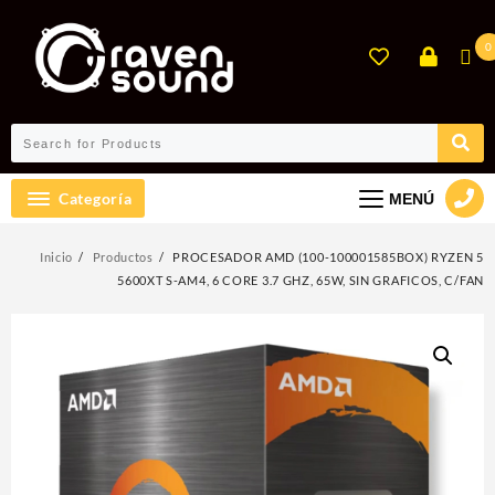
Ir
al
0
contenido
Categoría
MENÚ
Inicio
Productos
PROCESADOR AMD (100-100001585BOX) RYZEN 5
5600XT S-AM4, 6 CORE 3.7 GHZ, 65W, SIN GRAFICOS, C/FAN