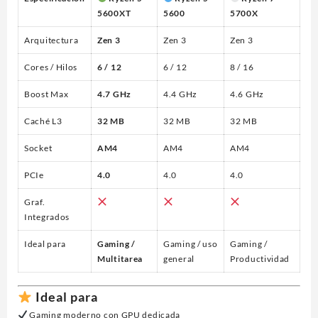
5600XT
5600
5700X
Arquitectura
Zen 3
Zen 3
Zen 3
Cores / Hilos
6 / 12
6 / 12
8 / 16
Boost Max
4.7 GHz
4.4 GHz
4.6 GHz
Caché L3
32 MB
32 MB
32 MB
Socket
AM4
AM4
AM4
PCIe
4.0
4.0
4.0
Graf.
Integrados
Ideal para
Gaming /
Gaming / uso
Gaming /
Multitarea
general
Productividad
Ideal para
Gaming moderno con GPU dedicada