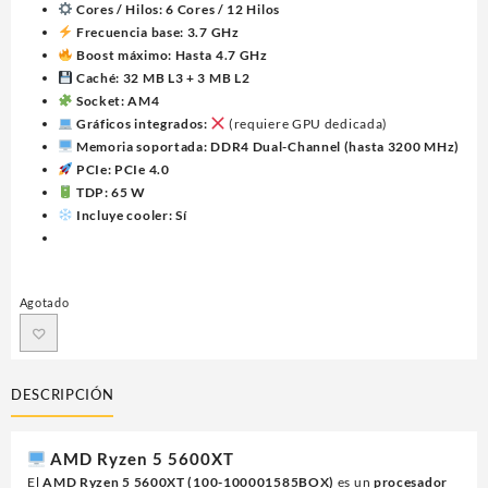
Cores / Hilos:
6 Cores / 12 Hilos
Frecuencia base:
3.7 GHz
Boost máximo:
Hasta 4.7 GHz
Caché:
32 MB L3 + 3 MB L2
Socket:
AM4
Gráficos integrados:
(requiere GPU dedicada)
Memoria soportada:
DDR4 Dual-Channel (hasta 3200 MHz)
PCIe:
PCIe 4.0
TDP:
65 W
Incluye cooler:
Sí
Agotado
DESCRIPCIÓN
AMD Ryzen 5 5600XT
El
AMD Ryzen 5 5600XT (100-100001585BOX)
es un
procesador