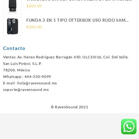
LEATHER WALLET MAGSAFE
$
200.00
FUNDA 3 EN 1 TIPO OTTERBOX USO RUDO SAM
S26 ULTRA SAMSUNG S26 ULTRA
$
350.00
Contacto
Ventas: Av. Nereo Rodriguez Barragán 450, ULC10I16, Col. Del Valle,
San Luis Potosí, S.L.P.
78200, México
Whatsapp : 444-330-9099
E-mail :
hola@ravensound.mx
soporte@ravensound.mx
© RavenSound 2021