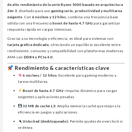
de alto rendimiento de la serie Ryzen 5000 basado en arquitectura
Zen 3
, diseñado para uso
gaming serio, productividad y multitarea
exigente
. Con
6 núcleos y 12 hilos
, combina una frecuencia base
sólida con una frecuencia
boost de hasta 4.7 GHz
para garantizar
respuesta rápida en cargas intensivas.
Gracias a su tecnología y eficiencia, es ideal para sistemas con
tarjeta gráfica dedicada
, ofreciendo un equilibrio excelente entre
rendimiento, consumo y compatibilidad con plataformas modernas
AM4 con
DDR4 y PCIe 4.0
.
Rendimiento & características clave
6 núcleos / 12 hilos:
Excelente para gaming moderno y
tareas multitarea.
Boost de hasta 4.7 GHz:
Impulso dinámico para cargas
exigentes y aplicaciones pesadas.
32 MB de caché L3:
Amplia memoria caché que mejora la
eficiencia en juegos y aplicaciones.
Unlocked (desbloqueado):
Permite ajustes de overclock si
se desea.