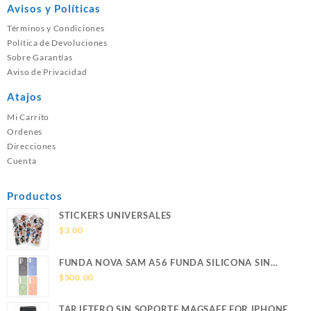
Avisos y Políticas
Términos y Condiciones
Política de Devoluciones
Sobre Garantías
Aviso de Privacidad
Atajos
Mi Carrito
Ordenes
Direcciones
Cuenta
Productos
STICKERS UNIVERSALES
$
3.00
FUNDA NOVA SAM A56 FUNDA SILICONA SIN
SOPORTE MAGNETICO SAMSUNG
$
300.00
TARJETERO SIN SOPORTE MAGSAFE FOR IPHONE