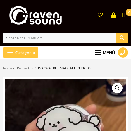
Ir
al
0
contenido
Categoría
MENÚ
Inicio
Productos
POPSOCKET MAGSAFE PERRITO