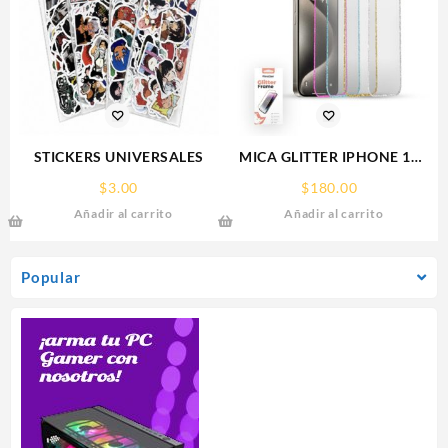
STICKERS UNIVERSALES
MICA GLITTER IPHONE 17
PRO MAX/IP 16PROMAX
$
3.00
$
180.00
GLITTER FRAME
Añadir al carrito
Añadir al carrito
RHINOGLASS
Popular