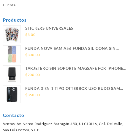
Cuenta
Productos
STICKERS UNIVERSALES
$
3.00
FUNDA NOVA SAM A56 FUNDA SILICONA SIN
SOPORTE MAGNETICO SAMSUNG
$
300.00
TARJETERO SIN SOPORTE MAGSAFE FOR IPHONE
LEATHER WALLET MAGSAFE
$
200.00
FUNDA 3 EN 1 TIPO OTTERBOX USO RUDO SAM
S26 ULTRA SAMSUNG S26 ULTRA
$
350.00
Contacto
Ventas: Av. Nereo Rodriguez Barragán 450, ULC10I16, Col. Del Valle,
San Luis Potosí, S.L.P.