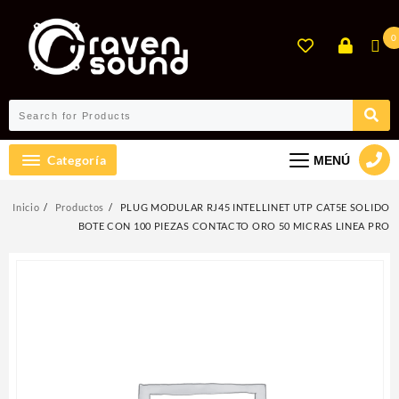
Ir
al
0
contenido
Categoría
MENÚ
Inicio
Productos
PLUG MODULAR RJ45 INTELLINET UTP CAT5E SOLIDO
BOTE CON 100 PIEZAS CONTACTO ORO 50 MICRAS LINEA PRO