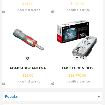
MINI ANL DXR C/FUSIBLE
$
55.00
$
100.00
80A
Añadir al carrito
Añadir al carrito
ADAPTADOR ANTENA
TARJETA DE VIDEO
AUTOMOTRIZ TIPO
GIGABYTE (GV-
$
25.00
$
15,990.00
VOLKSWAGEN – EUROPEO
R907XGAMINGOCICE-16GD)
Añadir al carrito
Añadir al carrito
RX 9070
XT,16GB,GDDR6,PCIE
5.0,HDMI,DP,3 FAN
Popular