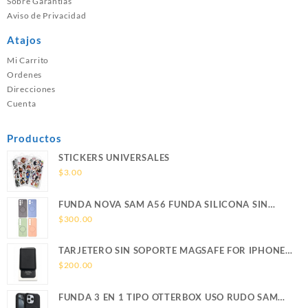
Sobre Garantías
Aviso de Privacidad
Atajos
Mi Carrito
Ordenes
Direcciones
Cuenta
Productos
STICKERS UNIVERSALES
$
3.00
FUNDA NOVA SAM A56 FUNDA SILICONA SIN
SOPORTE MAGNETICO SAMSUNG
$
300.00
TARJETERO SIN SOPORTE MAGSAFE FOR IPHONE
LEATHER WALLET MAGSAFE
$
200.00
FUNDA 3 EN 1 TIPO OTTERBOX USO RUDO SAM