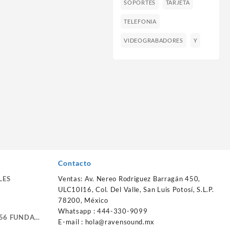
SOPORTES
TARJETA
TELEFONIA
VIDEOGRABADORES
Y
Contacto
LES
Ventas: Av. Nereo Rodriguez Barragán 450,
ULC10I16, Col. Del Valle, San Luis Potosí, S.L.P.
78200, México
Whatsapp : 444-330-9099
56 FUNDA
E-mail :
hola@ravensound.mx
RTE