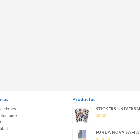
icas
Productos
diciones
STICKERS UNIVERSA
oluciones
$
3.00
s
idad
FUNDA NOVA SAM A
SILICONA SIN SOPO
$
300.00