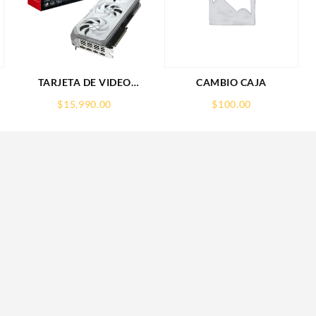
TARJETA DE VIDEO
CAMBIO CAJA
GIGABYTE (GV-
$
15,990.00
$
100.00
R907XGAMINGOCICE-
16GD) RX 9070
XT,16GB,GDDR6,PCIE
5.0,HDMI,DP,3 FAN