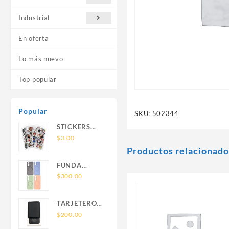
Industrial
En oferta
Lo más nuevo
Top popular
Popular
SKU:
502344
STICKERS
UNIVERSALES
$
3.00
Productos relacionado
FUNDA
NOVA SAM
$
300.00
A56 FUNDA
SILICONA
TARJETERO
SIN SOPORTE
SIN SOPORTE
$
200.00
MAGNETICO
MAGSAFE