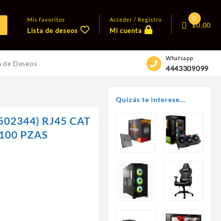
0
Mis favoritos
Acceder / Registro
$
0.00
Lista de deseos
Mi cuenta
Whatsapp
a de Deseos
4443309099
Quízás te interese…
502344) RJ45 CAT
100 PZAS