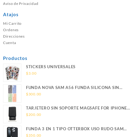
Aviso de Privacidad
Atajos
Mi Carrito
Ordenes
Direcciones
Cuenta
Productos
STICKERS UNIVERSALES
$
3.00
FUNDA NOVA SAM A56 FUNDA SILICONA SIN
SOPORTE MAGNETICO SAMSUNG
$
300.00
TARJETERO SIN SOPORTE MAGSAFE FOR IPHONE
LEATHER WALLET MAGSAFE
$
200.00
FUNDA 3 EN 1 TIPO OTTERBOX USO RUDO SAM
S26 ULTRA SAMSUNG S26 ULTRA
$
350.00