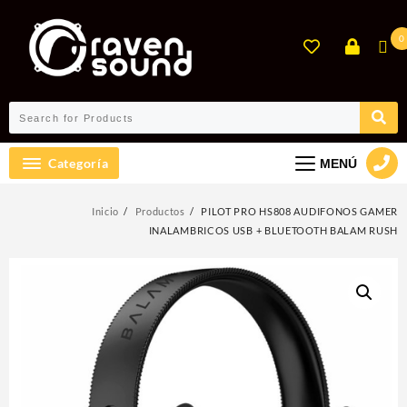
Ir
al
0
contenido
Categoría
MENÚ
Inicio
Productos
PILOT PRO HS808 AUDIFONOS GAMER
INALAMBRICOS USB + BLUETOOTH BALAM RUSH