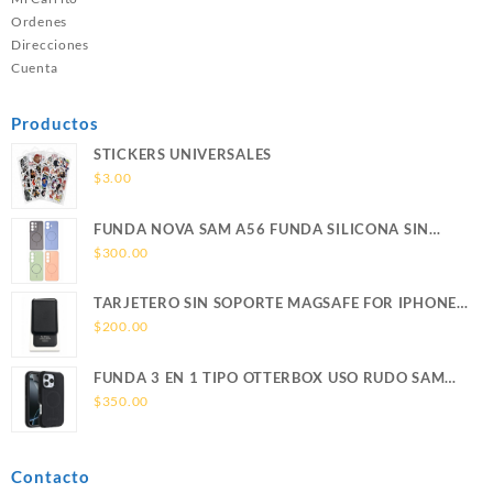
Ordenes
Direcciones
Cuenta
Productos
STICKERS UNIVERSALES
$
3.00
FUNDA NOVA SAM A56 FUNDA SILICONA SIN
SOPORTE MAGNETICO SAMSUNG
$
300.00
TARJETERO SIN SOPORTE MAGSAFE FOR IPHONE
LEATHER WALLET MAGSAFE
$
200.00
FUNDA 3 EN 1 TIPO OTTERBOX USO RUDO SAM
S26 ULTRA SAMSUNG S26 ULTRA
$
350.00
Contacto