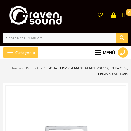
Ir
al
0
contenido
Categoría
MENÚ
Inicio
Productos
PASTA TERMICA MANHATTAN (701662) PARA CPU,
JERINGA 1.5G, GRIS