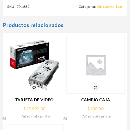
SKU:
701662
Categoría:
Sin categorizar
Productos relacionados
TARJETA DE VIDEO
CAMBIO CAJA
GIGABYTE (GV-
$
15,990.00
$
100.00
R907XGAMINGOCICE-16GD)
Añadir al carrito
Añadir al carrito
RX 9070
XT,16GB,GDDR6,PCIE