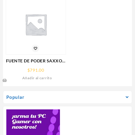
5.0,HDMI,DP,3 FAN
FUENTE DE PODER SAXXON
(PSU1210-D9)
$
791.00
REGULADA,12V,10
Añadir al carrito
AMPERES,DISTRIBUIDOR
PARA 9 CAMARAS
Popular