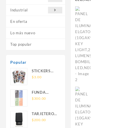
Industrial
En oferta
Lo más nuevo
Top popular
Popular
STICKERS
UNIVERSALES
$
3.00
FUNDA
NOVA SAM
$
300.00
A56 FUNDA
SILICONA
TARJETERO
SIN SOPORTE
SIN SOPORTE
$
200.00
MAGNETICO
MAGSAFE