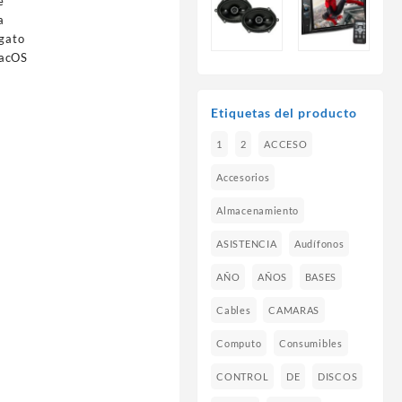
e
a
gato
macOS
Etiquetas del producto
1
2
ACCESO
Accesorios
Almacenamiento
ASISTENCIA
Audífonos
AÑO
AÑOS
BASES
Cables
CAMARAS
Computo
Consumibles
CONTROL
DE
DISCOS