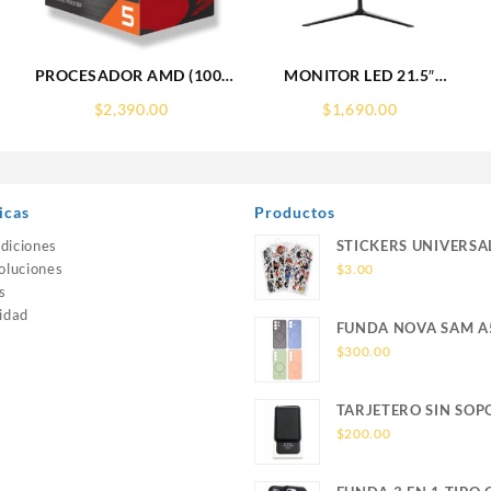
PROCESADOR AMD (100-
MONITOR LED 21.5″
100000457BOX) RYZEN 5
ACTECK (AC-933858)
$
2,390.00
$
1,690.00
5500 S-AM4 6 CORE 3.6
SP215,1920*1080,75HZ,5MS,
GHZ 65W S/GRAFICOS
R
C/FAN
icas
Productos
diciones
STICKERS UNIVERSA
oluciones
$
3.00
s
idad
FUNDA NOVA SAM A
SILICONA SIN SOPO
$
300.00
MAGNETICO SAMSU
TARJETERO SIN SOP
MAGSAFE FOR IPHO
$
200.00
WALLET MAGSAFE