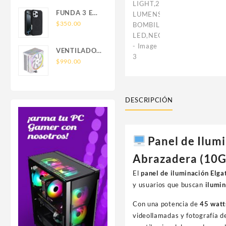
SAMSUNG
FOR IPHONE
FUNDA 3 EN
LEATHER
1 TIPO
$
350.00
WALLET
OTTERBOX
MAGSAFE
USO RUDO
VENTILADOR
SAM S26
P/CPU
$
990.00
ULTRA
BALAM
SAMSUNG
RUSH(BR-
S26 ULTRA
942058)HELIUX
DESCRIPCIÓN
PRO
HEX50,RGB,4
PIPAS,TDP
220W,AMD/INTEL,1*FAN
Panel de Ilum
120MM,PWN
Abrazadera (10
4 PIN+ARGB
3
El
panel de iluminación El
PIN,BLANCO
y usuarios que buscan
ilumin
Con una potencia de
45 watt
videollamadas y fotografía de