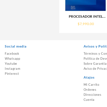
PROCESADOR INTEL
(BX8071512900KF) CORE
$
7,990.00
I9-12900KF S-1700
16CORES 5.2GHZ 125W
S/GRAFICOS S/DISIPADO
Social media
Avisos y Polít
Facebook
Términos y Con
Whatsapp
Política de Dev
Youtube
Sobre Garantía
Instagram
Aviso de Privac
Pinterest
Atajos
Mi Carrito
Ordenes
Direcciones
Cuenta