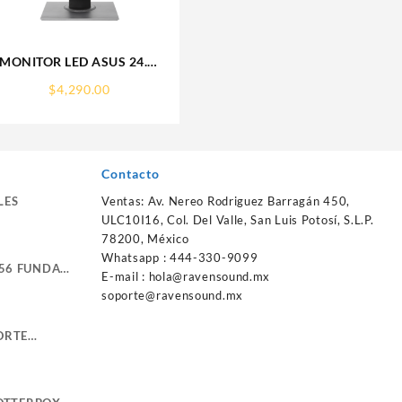
MONITOR LED ASUS 24.1″
(PA248QV) PROART
$
4,290.00
HDMI,VGA,DC,INCLINACION,NEGRO
1920X1200
75HZ,5MS,IPS,VGA,HDMI,DP,3.5MM,4*USB
3.0
Contacto
LES
Ventas: Av. Nereo Rodriguez Barragán 450,
ULC10I16, Col. Del Valle, San Luis Potosí, S.L.P.
78200, México
Whatsapp : 444-330-9099
56 FUNDA
E-mail :
hola@ravensound.mx
RTE
soporte@ravensound.mx
NG
ORTE
NE LEATHER