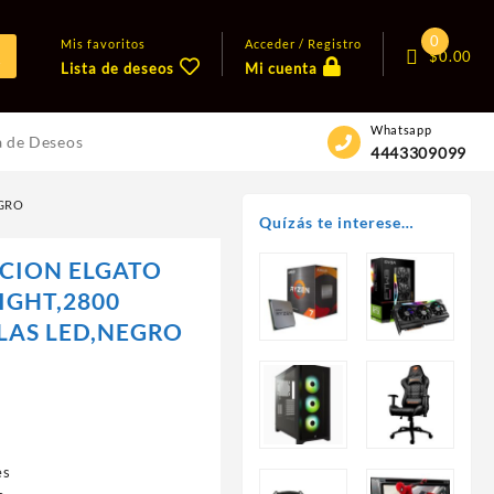
0
Mis favoritos
Acceder / Registro
$
0.00
Lista de deseos
Mi cuenta
Whatsapp
a de Deseos
4443309099
EGRO
Quízás te interese…
ACION ELGATO
IGHT,2800
LAS LED,NEGRO
es