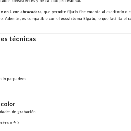
ultados consistentes y de calidad profesional.
e en L con abrazadera
, que permite fijarlo firmemente al escritorio o
io. Además, es compatible con el
ecosistema Elgato
, lo que facilita el
es técnicas
 sin parpadeos
color
idades de grabación
eutra o fría