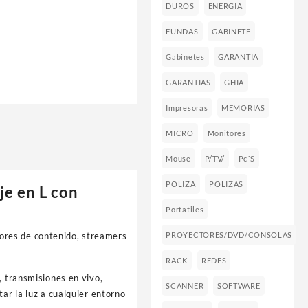
DUROS
ENERGIA
FUNDAS
GABINETE
Gabinetes
GARANTIA
GARANTIAS
GHIA
Impresoras
MEMORIAS
MICRO
Monitores
Mouse
P/TV/
Pc´s
POLIZA
POLIZAS
je en L con
Portatiles
dores de contenido, streamers
PROYECTORES/DVD/CONSOLAS
RACK
REDES
, transmisiones en vivo,
SCANNER
SOFTWARE
ar la luz a cualquier entorno