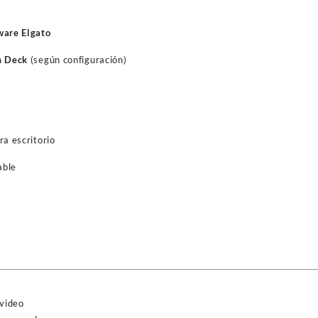
ware Elgato
m Deck
(según configuración)
ra escritorio
able
video