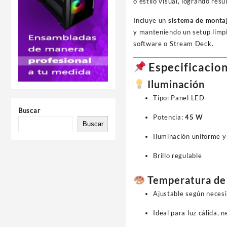
o estilo visual, logrando res
Incluye un
sistema de montaj
y manteniendo un setup limp
software o Stream Deck.
Especificacion
Iluminación
Tipo: Panel LED
Buscar
Potencia:
45 W
Buscar
Iluminación uniforme y
Brillo regulable
Temperatura de 
Ajustable según neces
Ideal para luz cálida, n