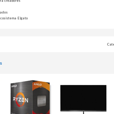
ara creadores
nados
ecosistema Elgato
Cat
s