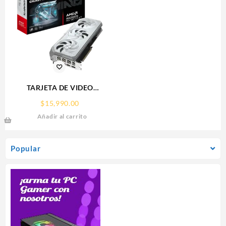
TARJETA DE VIDEO
GIGABYTE (GV-
$
15,990.00
R907XGAMINGOCICE-16GD)
Añadir al carrito
RX 9070
XT,16GB,GDDR6,PCIE
5.0,HDMI,DP,3 FAN
Popular