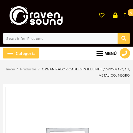
Ir
al
0
contenido
Categoría
MENÚ
Inicio
Productos
ORGANIZADOR CABLES INTELLINET (169950) 19″, 1U,
METALICO, NEGRO