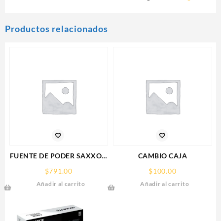
Productos relacionados
FUENTE DE PODER SAXXON
CAMBIO CAJA
(PSU1210-D9)
$
791.00
$
100.00
REGULADA,12V,10
Añadir al carrito
Añadir al carrito
AMPERES,DISTRIBUIDOR
PARA 9 CAMARAS