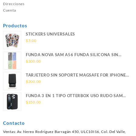
Direcciones
Cuenta
Productos
STICKERS UNIVERSALES
$
3.00
FUNDA NOVA SAM A56 FUNDA SILICONA SIN
SOPORTE MAGNETICO SAMSUNG
$
300.00
TARJETERO SIN SOPORTE MAGSAFE FOR IPHONE
LEATHER WALLET MAGSAFE
$
200.00
FUNDA 3 EN 1 TIPO OTTERBOX USO RUDO SAM
S26 ULTRA SAMSUNG S26 ULTRA
$
350.00
Contacto
Ventas: Av. Nereo Rodriguez Barragán 450, ULC10I16, Col. Del Valle,