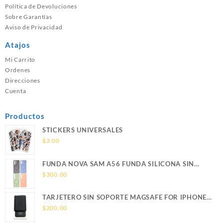
Política de Devoluciones
Sobre Garantías
Aviso de Privacidad
Atajos
Mi Carrito
Ordenes
Direcciones
Cuenta
Productos
STICKERS UNIVERSALES
$
3.00
FUNDA NOVA SAM A56 FUNDA SILICONA SIN
SOPORTE MAGNETICO SAMSUNG
$
300.00
TARJETERO SIN SOPORTE MAGSAFE FOR IPHONE
LEATHER WALLET MAGSAFE
$
200.00