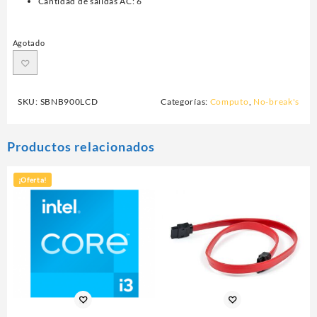
Cantidad de salidas AC: 6
Agotado
SKU:
SBNB900LCD
Categorías:
Computo
,
No-break's
Productos relacionados
¡Oferta!