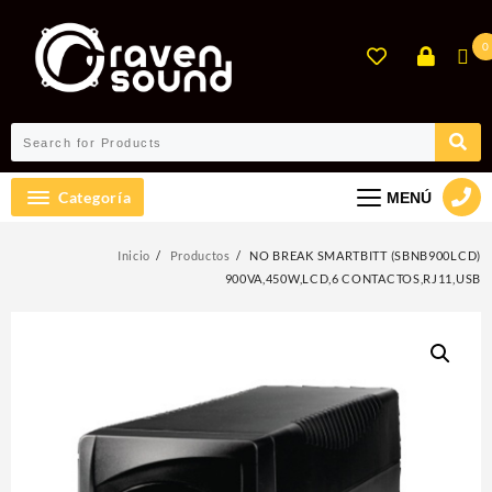
Ir
al
0
contenido
Categoría
MENÚ
Inicio
Productos
NO BREAK SMARTBITT (SBNB900LCD)
900VA,450W,LCD,6 CONTACTOS,RJ11,USB