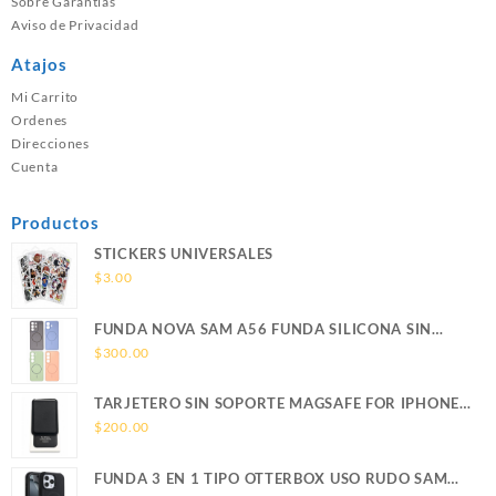
Sobre Garantías
Aviso de Privacidad
Atajos
Mi Carrito
Ordenes
Direcciones
Cuenta
Productos
STICKERS UNIVERSALES
$
3.00
FUNDA NOVA SAM A56 FUNDA SILICONA SIN
SOPORTE MAGNETICO SAMSUNG
$
300.00
TARJETERO SIN SOPORTE MAGSAFE FOR IPHONE
LEATHER WALLET MAGSAFE
$
200.00
FUNDA 3 EN 1 TIPO OTTERBOX USO RUDO SAM