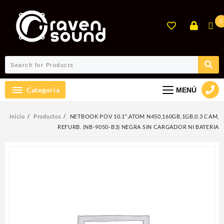
Ir
al
0
contenido
Categoría
MENÚ
Inicio
Productos
NETBOOK POV 10.1″,ATOM N450,160GB,1GB,0.3 CAM,
REFURB. (NB-9050-B3) NEGRA SIN CARGADOR NI BATERIA