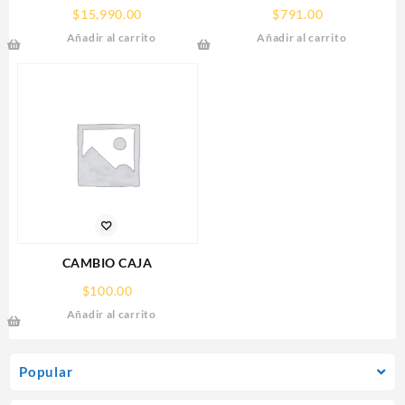
GIGABYTE (GV-
(PSU1210-D9)
$
15,990.00
$
791.00
R907XGAMINGOCICE-16GD)
REGULADA,12V,10
Añadir al carrito
Añadir al carrito
RX 9070
AMPERES,DISTRIBUIDOR
XT,16GB,GDDR6,PCIE
PARA 9 CAMARAS
5.0,HDMI,DP,3 FAN
CAMBIO CAJA
$
100.00
Añadir al carrito
Popular