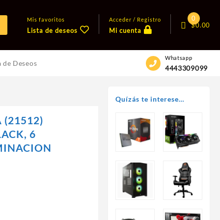
0
Mis favoritos
Acceder / Registro
$
0.00
Lista de deseos
Mi cuenta
Whatsapp
a de Deseos
4443309099
Quízás te interese…
 (21512)
ACK, 6
MINACION