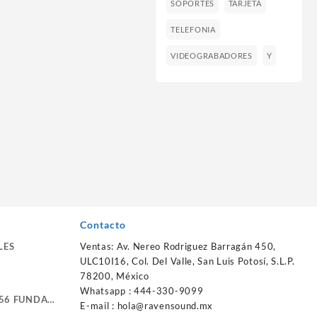
SOPORTES
TARJETA
TELEFONIA
VIDEOGRABADORES
Y
Contacto
LES
Ventas: Av. Nereo Rodriguez Barragán 450,
ULC10I16, Col. Del Valle, San Luis Potosí, S.L.P.
78200, México
Whatsapp : 444-330-9099
56 FUNDA
E-mail :
hola@ravensound.mx
RTE