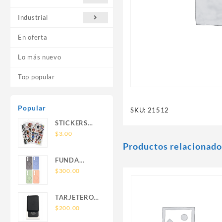
Industrial
En oferta
Lo más nuevo
Top popular
Popular
SKU:
21512
STICKERS
UNIVERSALES
$
3.00
Productos relacionado
FUNDA
NOVA SAM
$
300.00
A56 FUNDA
SILICONA
TARJETERO
SIN SOPORTE
SIN SOPORTE
$
200.00
MAGNETICO
MAGSAFE