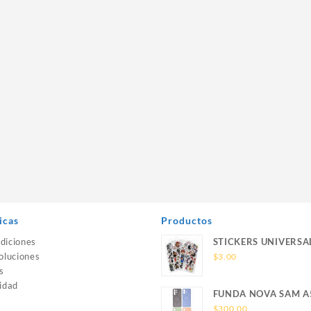
icas
Productos
diciones
STICKERS UNIVERSA
oluciones
$
3.00
s
idad
FUNDA NOVA SAM A
SILICONA SIN SOPO
$
300.00