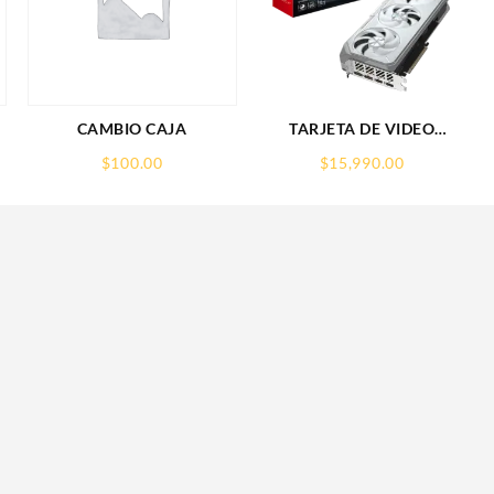
CAMBIO CAJA
TARJETA DE VIDEO
GIGABYTE (GV-
$
100.00
$
15,990.00
R907XGAMINGOCICE-
16GD) RX 9070
XT,16GB,GDDR6,PCIE
5.0,HDMI,DP,3 FAN