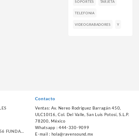
SOPORTES
TARJETA
TELEFONIA
VIDEOGRABADORES
Y
Contacto
LES
Ventas: Av. Nereo Rodriguez Barragán 450,
ULC10I16, Col. Del Valle, San Luis Potosí, S.L.P.
78200, México
Whatsapp : 444-330-9099
56 FUNDA
E-mail :
hola@ravensound.mx
RTE