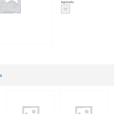
Agotado
s