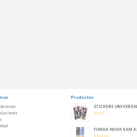
icas
Productos
diciones
STICKERS UNIVERSA
oluciones
$
3.00
s
idad
FUNDA NOVA SAM A
SILICONA SIN SOPO
$
300.00