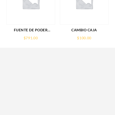
FUENTE DE PODER
CAMBIO CAJA
SAXXON (PSU1210-D9)
$
791.00
$
100.00
REGULADA,12V,10
AMPERES,DISTRIBUIDOR
PARA 9 CAMARAS