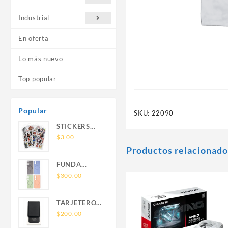
Industrial
En oferta
Lo más nuevo
Top popular
Popular
SKU:
22090
STICKERS
UNIVERSALES
$
3.00
Productos relacionado
FUNDA
NOVA SAM
$
300.00
A56 FUNDA
SILICONA
TARJETERO
SIN SOPORTE
SIN SOPORTE
$
200.00
MAGNETICO
MAGSAFE