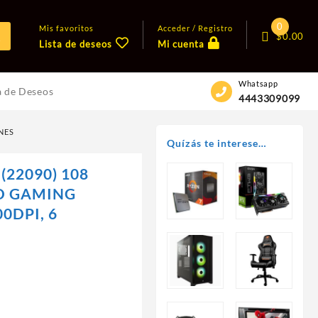
0
Mis favoritos
Acceder / Registro
$
0.00
Lista de deseos
Mi cuenta
Whatsapp
a de Deseos
4443309099
NES
Quízás te interese…
(22090) 108
D GAMING
0DPI, 6