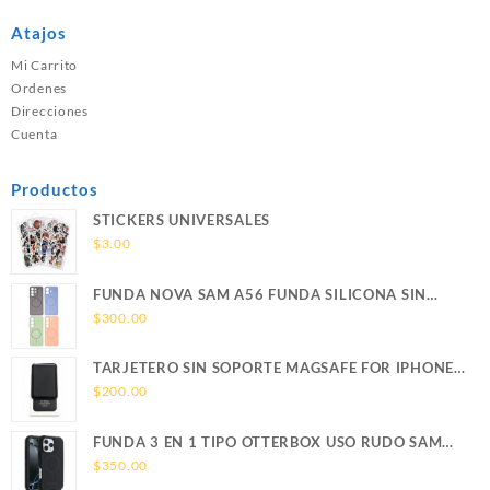
Atajos
Mi Carrito
Ordenes
Direcciones
Cuenta
Productos
STICKERS UNIVERSALES
$
3.00
FUNDA NOVA SAM A56 FUNDA SILICONA SIN
SOPORTE MAGNETICO SAMSUNG
$
300.00
TARJETERO SIN SOPORTE MAGSAFE FOR IPHONE
LEATHER WALLET MAGSAFE
$
200.00
FUNDA 3 EN 1 TIPO OTTERBOX USO RUDO SAM
S26 ULTRA SAMSUNG S26 ULTRA
$
350.00