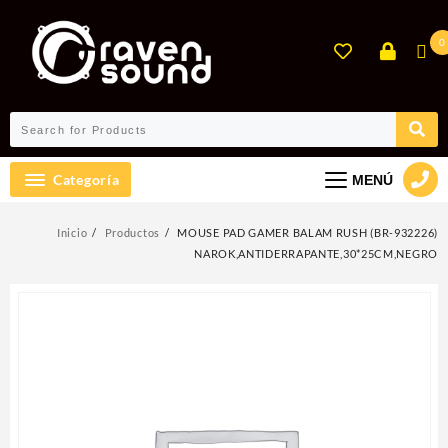
Ir
al
0
contenido
Categoría
MENÚ
Inicio
Productos
MOUSE PAD GAMER BALAM RUSH (BR-932226)
NAROK,ANTIDERRAPANTE,30*25CM,NEGRO