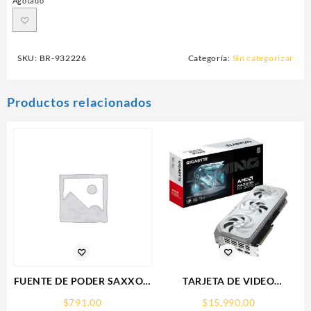
Agotado
SKU:
BR-932226
Categoría:
Sin categorizar
Productos relacionados
FUENTE DE PODER SAXXON
TARJETA DE VIDEO
(PSU1210-D9)
GIGABYTE (GV-
$
791.00
$
15,990.00
REGULADA,12V,10
R907XGAMINGOCICE-16GD)