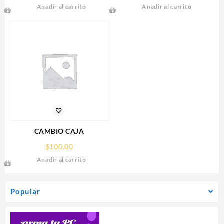
Añadir al carrito
Añadir al carrito
AMPERES,DISTRIBUIDOR
RX 9070
PARA 9 CAMARAS
XT,16GB,GDDR6,PCIE
5.0,HDMI,DP,3 FAN
CAMBIO CAJA
$
100.00
Añadir al carrito
Popular