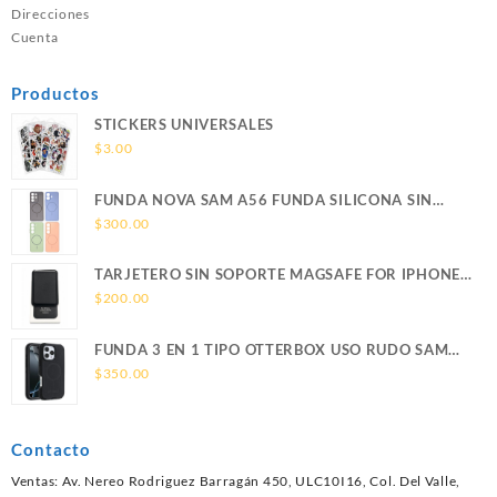
Direcciones
Cuenta
Productos
STICKERS UNIVERSALES
$
3.00
FUNDA NOVA SAM A56 FUNDA SILICONA SIN
SOPORTE MAGNETICO SAMSUNG
$
300.00
TARJETERO SIN SOPORTE MAGSAFE FOR IPHONE
LEATHER WALLET MAGSAFE
$
200.00
FUNDA 3 EN 1 TIPO OTTERBOX USO RUDO SAM
S26 ULTRA SAMSUNG S26 ULTRA
$
350.00
Contacto
Ventas: Av. Nereo Rodriguez Barragán 450, ULC10I16, Col. Del Valle,