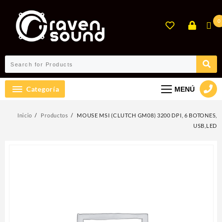
Ir
al
0
contenido
Categoría
MENÚ
Inicio
Productos
MOUSE MSI (CLUTCH GM08) 3200 DPI, 6 BOTONES,
USB,LED