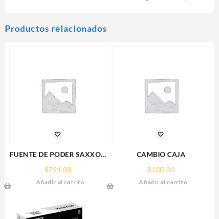
Productos relacionados
FUENTE DE PODER SAXXON
CAMBIO CAJA
(PSU1210-D9)
$
791.00
$
100.00
REGULADA,12V,10
Añadir al carrito
Añadir al carrito
AMPERES,DISTRIBUIDOR
PARA 9 CAMARAS