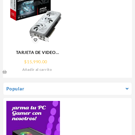
TARJETA DE VIDEO
GIGABYTE (GV-
$
15,990.00
R907XGAMINGOCICE-16GD)
Añadir al carrito
RX 9070
XT,16GB,GDDR6,PCIE
5.0,HDMI,DP,3 FAN
Popular