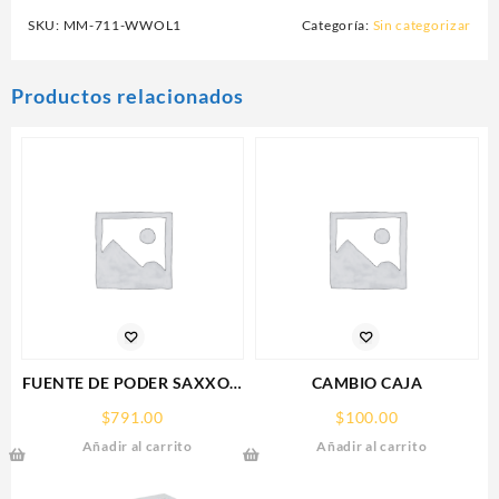
SKU:
MM-711-WWOL1
Categoría:
Sin categorizar
Productos relacionados
FUENTE DE PODER SAXXON
CAMBIO CAJA
(PSU1210-D9)
$
791.00
$
100.00
REGULADA,12V,10
Añadir al carrito
Añadir al carrito
AMPERES,DISTRIBUIDOR
PARA 9 CAMARAS