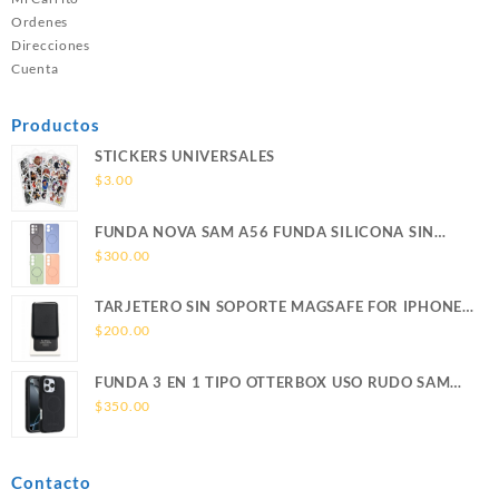
Ordenes
Direcciones
Cuenta
Productos
STICKERS UNIVERSALES
$
3.00
FUNDA NOVA SAM A56 FUNDA SILICONA SIN
SOPORTE MAGNETICO SAMSUNG
$
300.00
TARJETERO SIN SOPORTE MAGSAFE FOR IPHONE
LEATHER WALLET MAGSAFE
$
200.00
FUNDA 3 EN 1 TIPO OTTERBOX USO RUDO SAM
S26 ULTRA SAMSUNG S26 ULTRA
$
350.00
Contacto