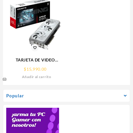
TARJETA DE VIDEO
GIGABYTE (GV-
$
15,990.00
R907XGAMINGOCICE-16GD)
Añadir al carrito
RX 9070
XT,16GB,GDDR6,PCIE
5.0,HDMI,DP,3 FAN
Popular