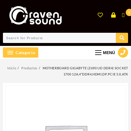
Ir
al
0
contenido
Categoría
MENÚ
Inicio
Productos
MOTHERBOARD GIGABYTE (Z690 UD DDR4) SOCKET
1700 12A,4*DDR4,HDMI,DP,PCIE 5.0,ATX