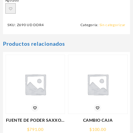
Agotado
SKU:
Z690 UD DDR4
Categoría:
Sin categorizar
Productos relacionados
FUENTE DE PODER SAXXON
CAMBIO CAJA
(PSU1210-D9)
$
791.00
$
100.00
REGULADA,12V,10