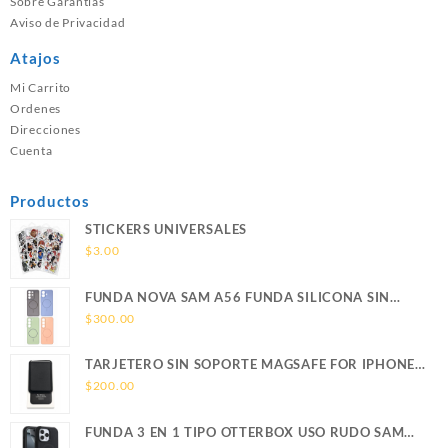
Sobre Garantías
Aviso de Privacidad
Atajos
Mi Carrito
Ordenes
Direcciones
Cuenta
Productos
STICKERS UNIVERSALES
$
3.00
FUNDA NOVA SAM A56 FUNDA SILICONA SIN
SOPORTE MAGNETICO SAMSUNG
$
300.00
TARJETERO SIN SOPORTE MAGSAFE FOR IPHONE
LEATHER WALLET MAGSAFE
$
200.00
FUNDA 3 EN 1 TIPO OTTERBOX USO RUDO SAM