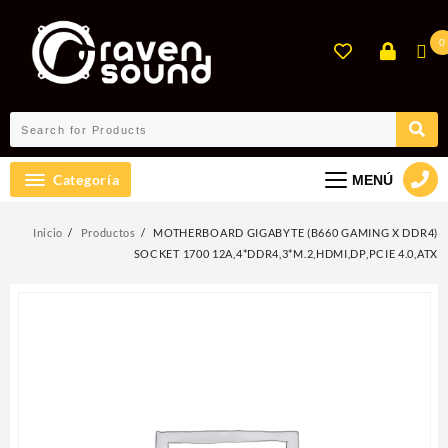
Ir
al
0
contenido
Categoría
MENÚ
Inicio
Productos
MOTHERBOARD GIGABYTE (B660 GAMING X DDR4)
SOCKET 1700 12A,4*DDR4,3*M.2,HDMI,DP,PCIE 4.0,ATX