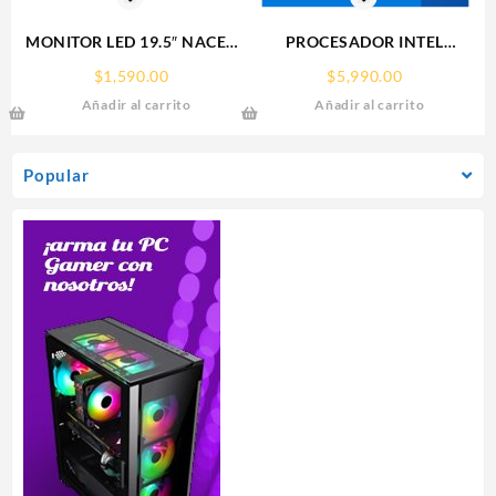
MONITOR LED 19.5″ NACEB
PROCESADOR INTEL
(NA-627) 1600/900 HD,
(BX8071512700F) CORE I7-
$
1,590.00
$
5,990.00
50/60 HZ, VGA + HDMI,
12700F S-1700 12CORES
Añadir al carrito
Añadir al carrito
NEGRO.
4.90GHZ 65W SIN
GRAFICOS
Popular