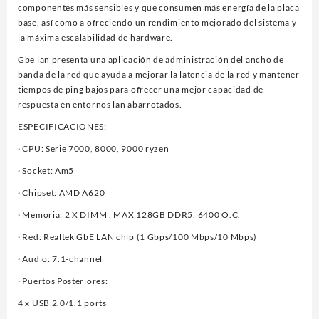
componentes más sensibles y que consumen más energía de la placa
base, así como a ofreciendo un rendimiento mejorado del sistema y
la máxima escalabilidad de hardware.
Gbe lan presenta una aplicación de administración del ancho de
banda de la red que ayuda a mejorar la latencia de la red y mantener
tiempos de ping bajos para ofrecer una mejor capacidad de
respuesta en entornos lan abarrotados.
ESPECIFICACIONES:
· CPU: Serie 7000, 8000, 9000 ryzen
· Socket: Am5
· Chipset: AMD A620
· Memoria: 2 X DIMM , MAX 128GB DDR5, 6400 O.C.
· Red: Realtek GbE LAN chip (1 Gbps/100 Mbps/10 Mbps)
· Audio: 7.1-channel
· Puertos Posteriores:
4 x USB 2.0/1.1 ports