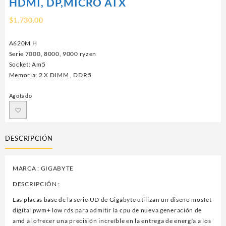
HDMI, DP,MICRO ATX
$
1,730.00
A620M H
Serie 7000, 8000, 9000 ryzen
Socket: Am5
Memoria: 2 X DIMM , DDR5
Agotado
DESCRIPCIÓN
MARCA : GIGABYTE
DESCRIPCIÓN :
Las placas base de la serie UD de Gigabyte utilizan un diseño mosfet
digital pwm+ low rds para admitir la cpu de nueva generación de
amd al ofrecer una precisión increíble en la entrega de energía a los