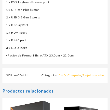
1 x PS/2 keyboard/mouse port
1 x Q-Flash Plus button
2 x USB 3.2 Gen 1 ports
1 x DisplayPort
1 x HDMI port
1 x RJ-45 port
3 x audio jacks
· Factor de Forma: Micro ATX 23.0cm x 22.5cm
SKU:
A620M H
Categorías:
AMD
,
Computo
,
Tarjetas madre
Productos relacionados