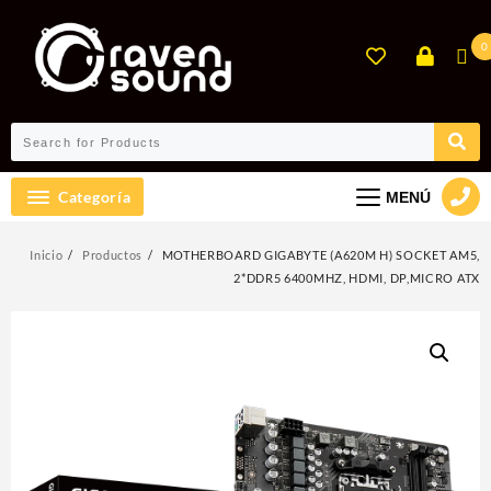
Ir
al
0
contenido
Categoría
MENÚ
Inicio
Productos
MOTHERBOARD GIGABYTE (A620M H) SOCKET AM5,
2*DDR5 6400MHZ, HDMI, DP,MICRO ATX