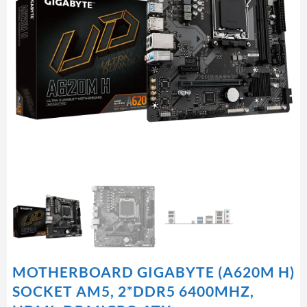
MOTHERBOARD GIGABYTE (A620M H)
SOCKET AM5, 2*DDR5 6400MHZ,