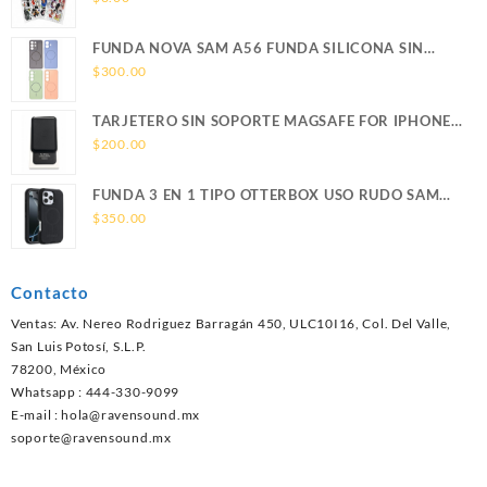
FUNDA NOVA SAM A56 FUNDA SILICONA SIN
SOPORTE MAGNETICO SAMSUNG
$
300.00
TARJETERO SIN SOPORTE MAGSAFE FOR IPHONE
LEATHER WALLET MAGSAFE
$
200.00
FUNDA 3 EN 1 TIPO OTTERBOX USO RUDO SAM
S26 ULTRA SAMSUNG S26 ULTRA
$
350.00
Contacto
Ventas: Av. Nereo Rodriguez Barragán 450, ULC10I16, Col. Del Valle,
San Luis Potosí, S.L.P.
78200, México
Whatsapp : 444-330-9099
E-mail :
hola@ravensound.mx
soporte@ravensound.mx