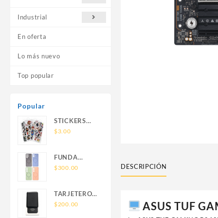
Industrial
En oferta
Lo más nuevo
Top popular
Popular
STICKERS
UNIVERSALES
$
3.00
FUNDA
DESCRIPCIÓN
NOVA SAM
$
300.00
A56 FUNDA
SILICONA
TARJETERO
SIN SOPORTE
ASUS TUF GAM
SIN SOPORTE
$
200.00
MAGNETICO
MAGSAFE