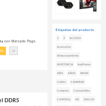
Etiquetas del producto
1
2
ACCESO
con Mercado Pago.
ta
Accesorios
ito
Almacenamiento
ASISTENCIA
Audífonos
AÑO
AÑOS
BASES
Cables
CAMARAS
Computo
Consumibles
IE-
el DDR5
CONTROL
DE
DISCOS