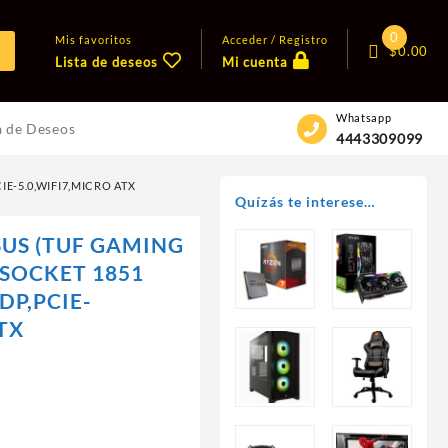
0
Mis favoritos
Acceder / Registro
$
0.00
Lista de deseos
Mi cuenta
Whatsapp
a de Deseos
4443309099
E-5.0,WIFI7,MICRO ATX
Quízás te interese…
US (TUF GAMING
 SOCKET 1851
DP,PCIE-
TX