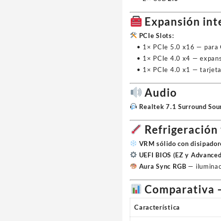
Expansión int
PCIe Slots:
• 1× PCIe 5.0 x16 — para
• 1× PCIe 4.0 x4 — expansi
• 1× PCIe 4.0 x1 — tarjetas
Audio
Realtek 7.1 Surround So
Refrigeración
VRM sólido con disipador
UEFI BIOS (EZ y Advance
Aura Sync RGB
— iluminac
Comparativa –
Característica