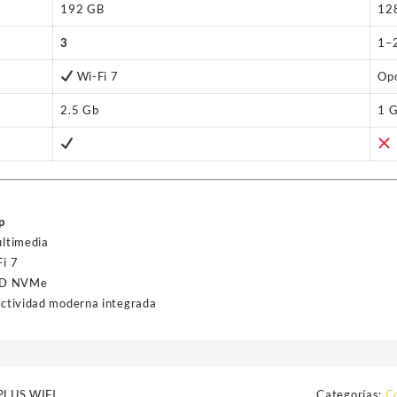
192 GB
12
3
1–
Wi-Fi 7
Opc
2.5 Gb
1 
p
ultimedia
i 7
SSD NVMe
ctividad moderna integrada
LUS WIFI
Categorías:
C