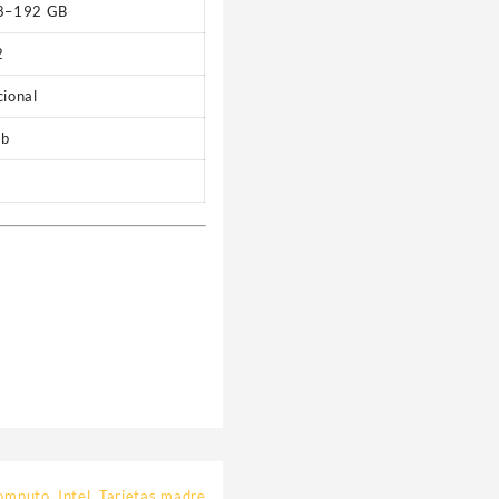
8–192 GB
2
ional
Gb
omputo
,
Intel
,
Tarjetas madre