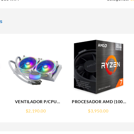
s
VENTILADOR P/CPU
PROCESADOR AMD (100-
COOLER MASTER (MLX-
100000263BOX) RYZEN 7
$
2,190.00
$
3,950.00
D24M-A18PW-R1)
5700G S-AM4, 8 CORE 3.8
MASTERLIQUID L240
GHZ, 65W, C/GRAFICOS,
ILLUSION,RGB,LGA1851/AM,BLANCO
C/FAN