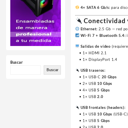
4× SATA 6 Gb/s:
para disc
Conectividad 
Ethernet:
2.5 Gb — red por
Wi-Fi 7 + Bluetooth 5.4:
i
Salidas de vídeo
(requier
• 1× HDMI 2.1
• 1× DisplayPort 1.4
Buscar
Buscar
USB traseros:
• 1× USB-C
20 Gbps
• 2× USB
10 Gbps
• 4× USB
5 Gbps
• 1× USB
2.0
USB frontales (headers):
• 1× USB
10 Gbps
(USB-C)
• 1× USB
5 Gbps
• 2× USB
2.0