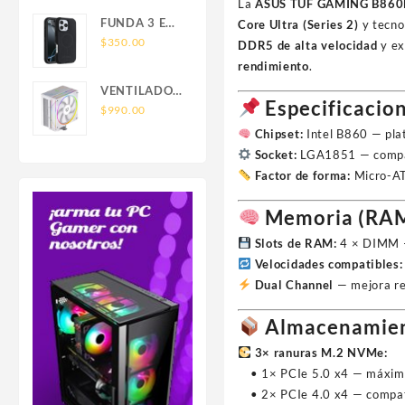
SAMSUNG
La
ASUS TUF GAMING B860
FOR IPHONE
FUNDA 3 EN
Core Ultra (Series 2)
y tecno
LEATHER
1 TIPO
$
350.00
DDR5 de alta velocidad
y ex
WALLET
OTTERBOX
rendimiento
.
MAGSAFE
USO RUDO
VENTILADOR
SAM S26
Especificacion
P/CPU
$
990.00
ULTRA
BALAM
Chipset:
Intel B860 — pla
SAMSUNG
RUSH(BR-
Socket:
LGA1851 — compati
S26 ULTRA
942058)HELIUX
Factor de forma:
Micro-AT
PRO
HEX50,RGB,4
Memoria (RA
PIPAS,TDP
220W,AMD/INTEL,1*FAN
Slots de RAM:
4 × DIMM 
120MM,PWN
Velocidades compatibles:
4 PIN+ARGB
Dual Channel
— mejora re
3
PIN,BLANCO
Almacenamie
3× ranuras M.2 NVMe:
• 1× PCIe 5.0 x4 — máxima
• 2× PCIe 4.0 x4 — compati