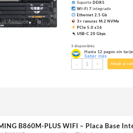
Soporte
DDR5
Wi-Fi 7
integrado
Ethernet 2.5 Gb
3× ranuras M.2 NVMe
PCIe 5.0 x16
USB-C 20 Gbps
5 disponibles
Hasta 12 pagos sin tarje
Saber más
MOTHERBOARD
-
Añadir al carr
+
ASUS
(TUF
GAMING
B860M-
PLUS
WIFI)
SOCKET
1851
15A,4*DDR5,HDMI,DP,PC
5.0,WIFI7,MICRO
ING B860M-PLUS WIFI – Placa Base Int
ATX