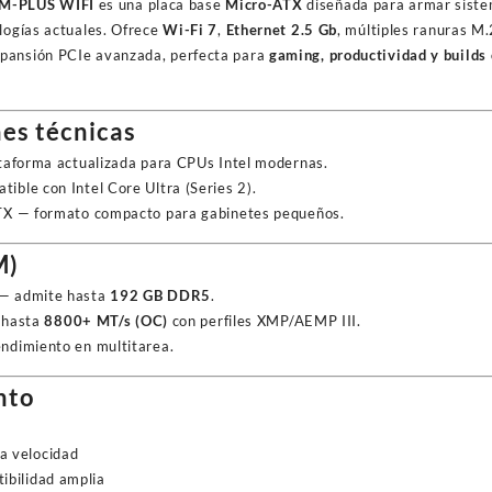
M-PLUS WIFI
es una placa base
Micro-ATX
diseñada para armar sist
cantidad
logías actuales. Ofrece
Wi-Fi 7
,
Ethernet 2.5 Gb
, múltiples ranuras M.
pansión PCIe avanzada, perfecta para
gaming, productividad y builds
es técnicas
taforma actualizada para CPUs Intel modernas.
ble con Intel Core Ultra (Series 2).
X — formato compacto para gabinetes pequeños.
M)
— admite hasta
192 GB DDR5
.
hasta
8800+ MT/s (OC)
con perfiles XMP/AEMP III.
ndimiento en multitarea.
nto
 velocidad
bilidad amplia