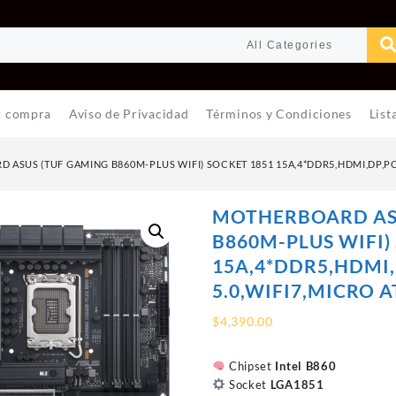
r compra
Aviso de Privacidad
Términos y Condiciones
List
ASUS (TUF GAMING B860M-PLUS WIFI) SOCKET 1851 15A,4*DDR5,HDMI,DP,PCI
MOTHERBOARD AS
B860M-PLUS WIFI)
15A,4*DDR5,HDMI,
5.0,WIFI7,MICRO A
$
4,390.00
Chipset
Intel B860
Socket
LGA1851