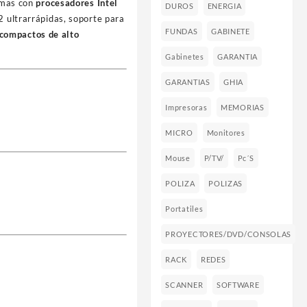
emas con
procesadores Intel
DUROS
ENERGIA
2 ultrarrápidas, soporte para
FUNDAS
GABINETE
 compactos de alto
Gabinetes
GARANTIA
GARANTIAS
GHIA
Impresoras
MEMORIAS
MICRO
Monitores
Mouse
P/TV/
Pc´s
POLIZA
POLIZAS
Portatiles
PROYECTORES/DVD/CONSOLAS
RACK
REDES
SCANNER
SOFTWARE