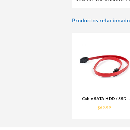
Productos relacionado
Cable SATA HDD / SSD
MANHATTAN 50CM Rojo
$
69.99
340700