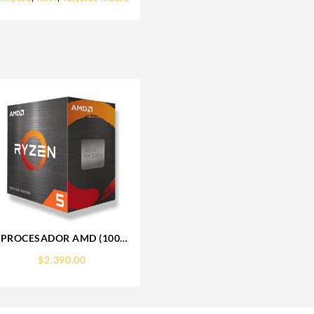
PROCESADOR AMD (100-
100000457BOX) RYZEN 5
$
2,390.00
5500 S-AM4 6 CORE 3.6
GHZ 65W S/GRAFICOS
C/FAN