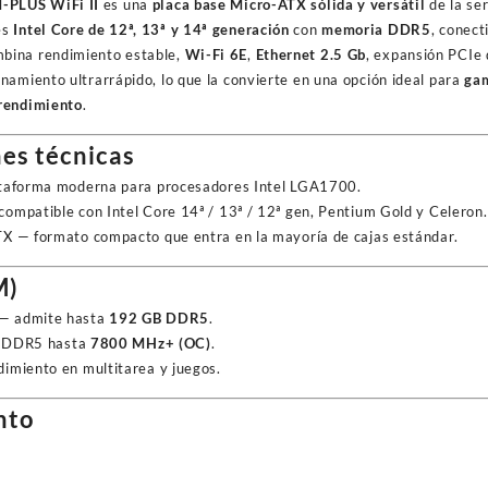
-PLUS WiFi II
es una
placa base Micro-ATX sólida y versátil
de la se
cantidad
es
Intel Core de 12ª, 13ª y 14ª generación
con
memoria DDR5
, conec
bina rendimiento estable,
Wi-Fi 6E
,
Ethernet 2.5 Gb
, expansión PCIe 
namiento ultrarrápido, lo que la convierte en una opción ideal para
gam
 rendimiento
.
es técnicas
taforma moderna para procesadores Intel LGA1700.
mpatible con Intel Core 14ª / 13ª / 12ª gen, Pentium Gold y Celeron.
X — formato compacto que entra en la mayoría de cajas estándar.
M)
— admite hasta
192 GB DDR5
.
DDR5 hasta
7800 MHz+ (OC)
.
imiento en multitarea y juegos.
nto