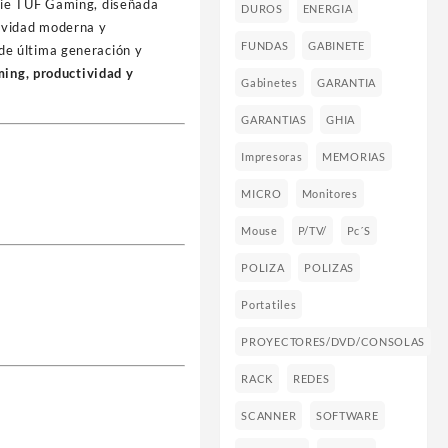
rie TUF Gaming, diseñada
DUROS
ENERGIA
tividad moderna y
FUNDAS
GABINETE
de última generación y
ing, productividad y
Gabinetes
GARANTIA
GARANTIAS
GHIA
Impresoras
MEMORIAS
MICRO
Monitores
Mouse
P/TV/
Pc´s
POLIZA
POLIZAS
Portatiles
PROYECTORES/DVD/CONSOLAS
RACK
REDES
SCANNER
SOFTWARE