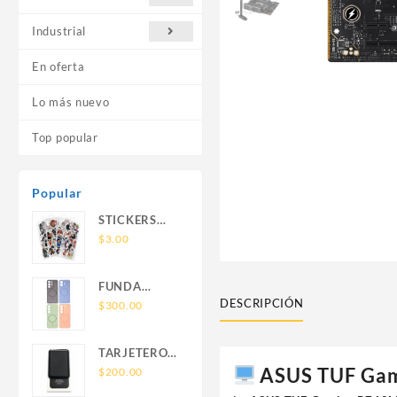
Industrial
En oferta
Lo más nuevo
Top popular
Popular
STICKERS
UNIVERSALES
$
3.00
FUNDA
DESCRIPCIÓN
NOVA SAM
$
300.00
A56 FUNDA
SILICONA
TARJETERO
SIN SOPORTE
ASUS TUF Gam
SIN SOPORTE
$
200.00
MAGNETICO
MAGSAFE