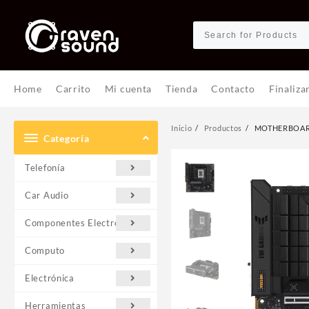
Ir
al
contenido
Home
Carrito
Mi cuenta
Tienda
Contacto
Finaliza
Inicio
Productos
MOTHERBOARD 
Categoría
Telefonía
Car Audio
Componentes Electrónicos
Computo
Electrónica
Herramientas