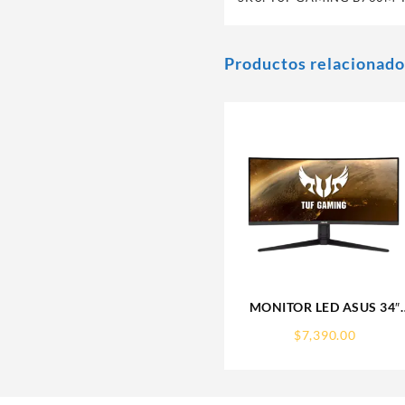
Productos relacionado
MONITOR LED ASUS 34″
(VG34VQL1B) TUF GAMIN
$
7,390.00
CURVO,3440X1440,165HZ
PREMIUM