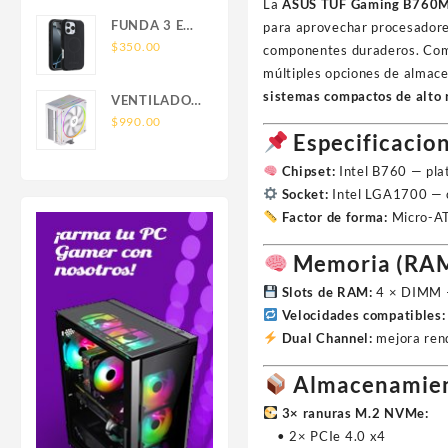
SAMSUNG
La
ASUS TUF Gaming B760M
FOR IPHONE
FUNDA 3 EN
para aprovechar procesador
LEATHER
1 TIPO
$
350.00
componentes duraderos. Com
WALLET
OTTERBOX
múltiples opciones de almace
MAGSAFE
USO RUDO
sistemas compactos de alto
VENTILADOR
SAM S26
P/CPU
$
990.00
ULTRA
Especificacion
BALAM
SAMSUNG
RUSH(BR-
Chipset:
Intel B760 — pla
S26 ULTRA
942058)HELIUX
Socket:
Intel LGA1700 — co
PRO
Factor de forma:
Micro-AT
HEX50,RGB,4
PIPAS,TDP
Memoria (RA
220W,AMD/INTEL,1*FAN
120MM,PWN
Slots de RAM:
4 × DIMM 
4 PIN+ARGB
Velocidades compatibles:
3
Dual Channel:
mejora rend
PIN,BLANCO
Almacenamie
3× ranuras M.2 NVMe:
• 2× PCIe 4.0 x4