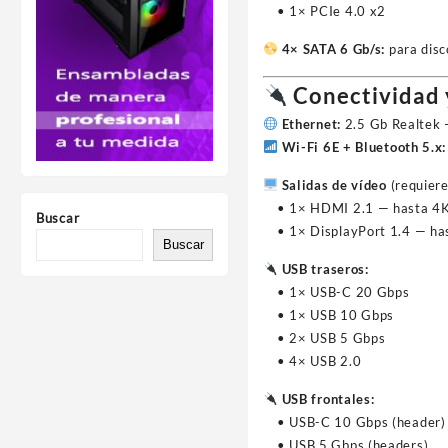
• 1× PCIe 4.0 x2
4× SATA 6 Gb/s:
para disc
Conectividad 
Ethernet:
2.5 Gb Realtek —
Wi-Fi 6E + Bluetooth 5.x:
Salidas de vídeo
(requier
• 1× HDMI 2.1 — hasta 4K
Buscar
• 1× DisplayPort 1.4 — ha
Buscar
USB traseros:
• 1× USB-C 20 Gbps
• 1× USB 10 Gbps
• 2× USB 5 Gbps
• 4× USB 2.0
USB frontales:
• USB-C 10 Gbps (header)
• USB 5 Gbps (headers)