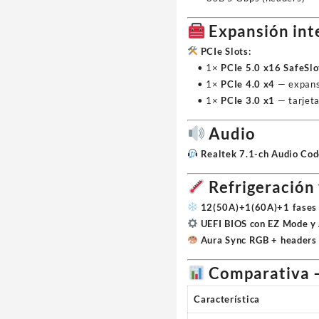
Expansión int
PCIe Slots:
• 1×
PCIe 5.0 x16 SafeSlo
• 1×
PCIe 4.0 x4
— expansi
• 1×
PCIe 3.0 x1
— tarjeta
Audio
Realtek 7.1-ch Audio Co
Refrigeración
12(50A)+1(60A)+1 fases 
UEFI BIOS con EZ Mode y
Aura Sync RGB + headers
Comparativa –
Característica