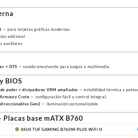
erna
t
— para tarjetas gráficas modernas
ón adicional
s auxiliares
dec + DTS
— sonido envolvente para juegos y multimedia.
 y BIOS
de poder + disipadores VRM ampliados
— estabilidad térmica y poten
 Armoury Crate
— configuración fácil y control integral.
 direccionables Gen2
— iluminación personalizable.
 Placas base mATX B760
ASUS TUF GAMING B760M-PLUS WiFi II