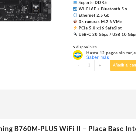
Soporte
DDR5
Wi-Fi 6E + Bluetooth 5.x
Ethernet 2.5 Gb
3× ranuras M.2 NVMe
PCIe 5.0 x16 SafeSlot
USB-C 20 Gbps / USB 10 Gbp
5 disponibles
Hasta 12 pagos sin tarje
Saber más
MOTHERBOARD
-
Añadir al carr
+
ASUS
(TUF
GAMING
B760M-
PLUS
WIFI
II)SOCKET
1700
13A,4*DDR5,HDMI,DP,PCI
E
ing B760M‑PLUS WiFi II
– Placa Base In
5.0,WIFI6E,MATX