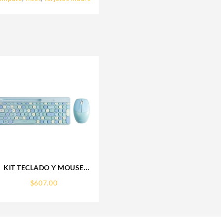
KIT TECLADO Y MOUSE
INALAMBRICO ACTECK
$
607.00
(AC-935197) CREATOR
CHIC MK470,RF USB,1600
DPI,110 TEC,AZUL