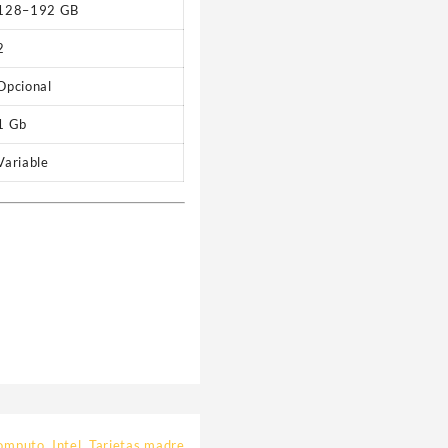
128–192 GB
2
Opcional
1 Gb
Variable
omputo
,
Intel
,
Tarjetas madre