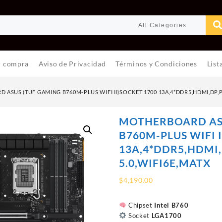
r compra
Aviso de Privacidad
Términos y Condiciones
List
ASUS (TUF GAMING B760M-PLUS WIFI II)SOCKET 1700 13A,4*DDR5,HDMI,DP,PC
MOTHERBOARD AS
B760M-PLUS WIFI 
13A,4*DDR5,HDMI,
5.0,WIFI6E,MATX
$
4,190.00
Chipset
Intel B760
Socket
LGA1700