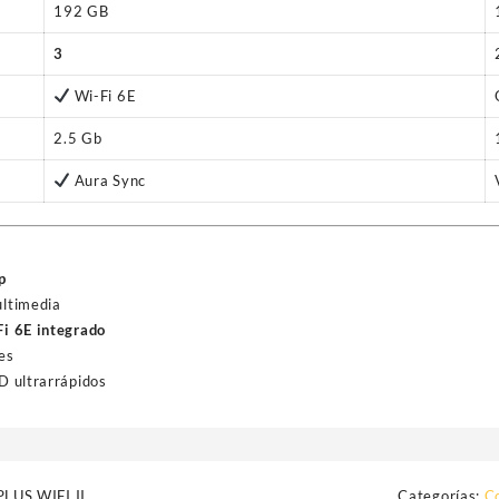
192 GB
3
Wi-Fi 6E
2.5 Gb
Aura Sync
p
ultimedia
i 6E integrado
es
D ultrarrápidos
US WIFI II
Categorías:
C