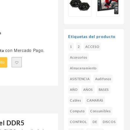
s
Etiquetas del producto
1
2
ACCESO
con Mercado Pago.
ta
Accesorios
ito
Almacenamiento
ASISTENCIA
Audífonos
AÑO
AÑOS
BASES
Cables
CAMARAS
Computo
Consumibles
-
tel DDR5
CONTROL
DE
DISCOS