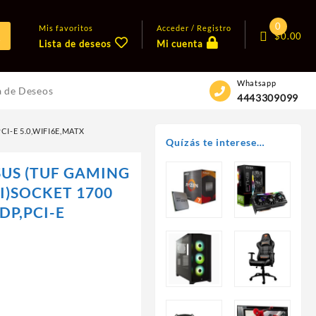
0
Mis favoritos
Acceder / Registro
$
0.00
Lista de deseos
Mi cuenta
Whatsapp
a de Deseos
4443309099
I-E 5.0,WIFI6E,MATX
Quízás te interese…
US (TUF GAMING
II)SOCKET 1700
DP,PCI-E