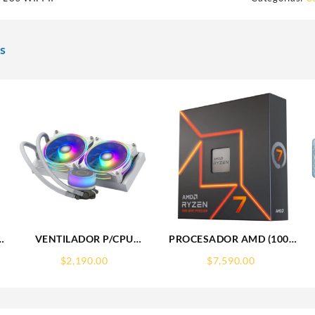
s
VENTILADOR P/CPU
PROCESADOR AMD (100-
G
COOLER MASTER (MLX-
100000591WOF) RYZEN 7
$
2,190.00
$
7,590.00
,1MS,VA,2*HDMI,DP,FREESYNC
D24M-A18PW-R1)
7700X S-AM5, 8 CORE 4.5
MASTERLIQUID L240
GHZ, 105W, C/GRAFICOS,
ILLUSION,RGB,LGA1851/AM,BLANCO
S/FAN