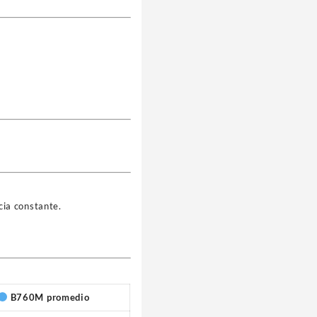
cia constante.
B760M promedio