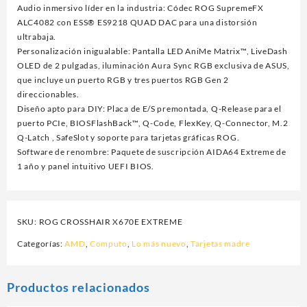
Audio inmersivo líder en la industria: Códec ROG SupremeFX
ALC4082 con ESS® ES9218 QUAD DAC para una distorsión
ultrabaja.
Personalización inigualable: Pantalla LED AniMe Matrix™, LiveDash
OLED de 2 pulgadas, iluminación Aura Sync RGB exclusiva de ASUS,
que incluye un puerto RGB y tres puertos RGB Gen 2
direccionables.
Diseño apto para DIY: Placa de E/S premontada, Q-Release para el
puerto PCIe, BIOSFlashBack™, Q-Code, FlexKey, Q-Connector, M.2
Q-Latch , SafeSlot y soporte para tarjetas gráficas ROG.
Software de renombre: Paquete de suscripción AIDA64 Extreme de
1 año y panel intuitivo UEFI BIOS.
SKU:
ROG CROSSHAIR X670E EXTREME
Categorías:
AMD
,
Computo
,
Lo más nuevo
,
Tarjetas madre
Productos relacionados