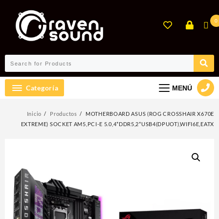
Ir
al
0
contenido
Categoría
MENÚ
Inicio
Productos
MOTHERBOARD ASUS (ROG CROSSHAIR X670E
EXTREME) SOCKET AM5,PCI-E 5.0,4*DDR5,2*USB4(DPUOT),WIFI6E,EATX