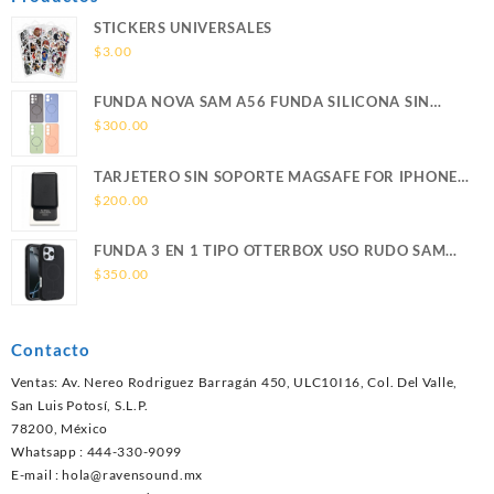
STICKERS UNIVERSALES
$
3.00
FUNDA NOVA SAM A56 FUNDA SILICONA SIN
SOPORTE MAGNETICO SAMSUNG
$
300.00
TARJETERO SIN SOPORTE MAGSAFE FOR IPHONE
LEATHER WALLET MAGSAFE
$
200.00
FUNDA 3 EN 1 TIPO OTTERBOX USO RUDO SAM
S26 ULTRA SAMSUNG S26 ULTRA
$
350.00
Contacto
Ventas: Av. Nereo Rodriguez Barragán 450, ULC10I16, Col. Del Valle,
San Luis Potosí, S.L.P.
78200, México
Whatsapp : 444-330-9099
E-mail :
hola@ravensound.mx