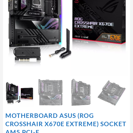
MOTHERBOARD ASUS (ROG
CROSSHAIR X670E EXTREME) SOCKET
AM5,PCI-E