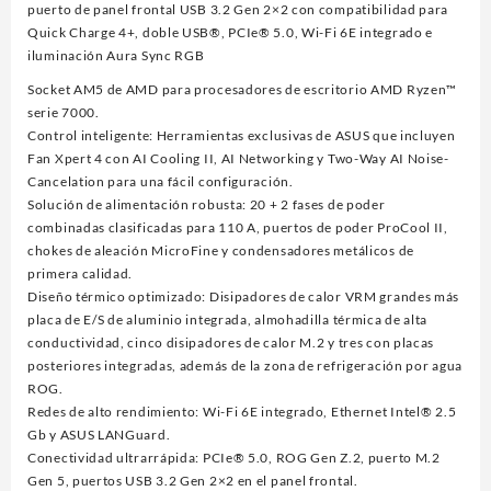
puerto de panel frontal USB 3.2 Gen 2×2 con compatibilidad para
Quick Charge 4+, doble USB®, PCIe® 5.0, Wi-Fi 6E integrado e
iluminación Aura Sync RGB
Socket AM5 de AMD para procesadores de escritorio AMD Ryzen™
serie 7000.
Control inteligente: Herramientas exclusivas de ASUS que incluyen
Fan Xpert 4 con AI Cooling II, AI Networking y Two-Way AI Noise-
Cancelation para una fácil configuración.
Solución de alimentación robusta: 20 + 2 fases de poder
combinadas clasificadas para 110 A, puertos de poder ProCool II,
chokes de aleación MicroFine y condensadores metálicos de
primera calidad.
Diseño térmico optimizado: Disipadores de calor VRM grandes más
placa de E/S de aluminio integrada, almohadilla térmica de alta
conductividad, cinco disipadores de calor M.2 y tres con placas
posteriores integradas, además de la zona de refrigeración por agua
ROG.
Redes de alto rendimiento: Wi-Fi 6E integrado, Ethernet Intel® 2.5
Gb y ASUS LANGuard.
Conectividad ultrarrápida: PCIe® 5.0, ROG Gen Z.2, puerto M.2
Gen 5, puertos USB 3.2 Gen 2×2 en el panel frontal.