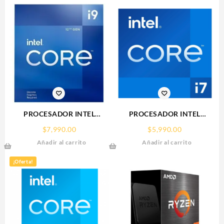
PROCESADOR INTEL
PROCESADOR INTEL
(BX8071512900KF) CORE I9-
(BX8071512700F) CORE I7-
$
7,990.00
$
5,990.00
12900KF S-1700 16CORES
12700F S-1700 12CORES
Añadir al carrito
Añadir al carrito
5.2GHZ 125W S/GRAFICOS
4.90GHZ 65W SIN
S/DISIPADOR
GRAFICOS
¡Oferta!