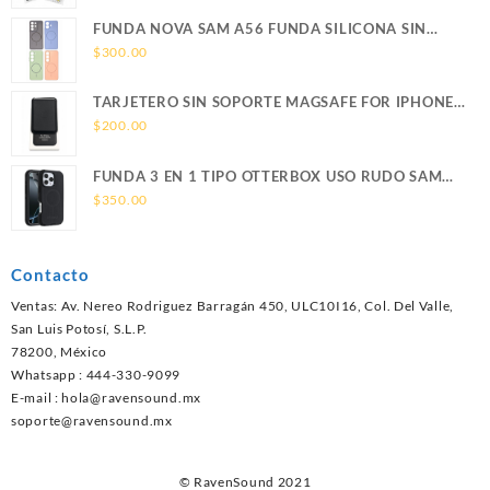
FUNDA NOVA SAM A56 FUNDA SILICONA SIN
SOPORTE MAGNETICO SAMSUNG
$
300.00
TARJETERO SIN SOPORTE MAGSAFE FOR IPHONE
LEATHER WALLET MAGSAFE
$
200.00
FUNDA 3 EN 1 TIPO OTTERBOX USO RUDO SAM
S26 ULTRA SAMSUNG S26 ULTRA
$
350.00
Contacto
Ventas: Av. Nereo Rodriguez Barragán 450, ULC10I16, Col. Del Valle,
San Luis Potosí, S.L.P.
78200, México
Whatsapp : 444-330-9099
E-mail :
hola@ravensound.mx
soporte@ravensound.mx
© RavenSound 2021