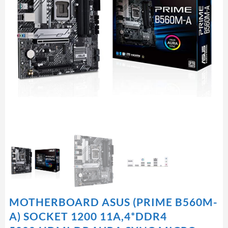
MOTHERBOARD ASUS (PRIME B560M-
A) SOCKET 1200 11A,4*DDR4