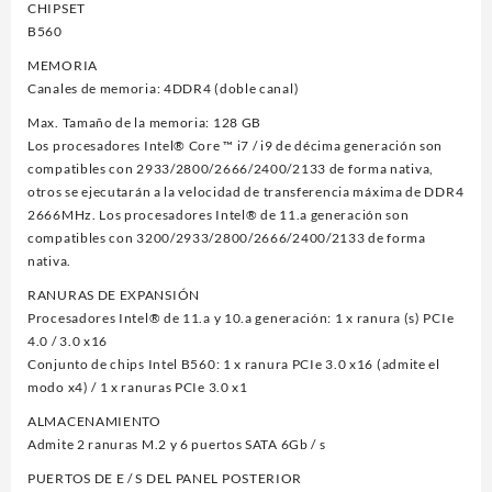
CHIPSET
B560
MEMORIA
Canales de memoria: 4DDR4 (doble canal)
Max. Tamaño de la memoria: 128 GB
Los procesadores Intel® Core ™ i7 / i9 de décima generación son
compatibles con 2933/2800/2666/2400/2133 de forma nativa,
otros se ejecutarán a la velocidad de transferencia máxima de DDR4
2666MHz. Los procesadores Intel® de 11.a generación son
compatibles con 3200/2933/2800/2666/2400/2133 de forma
nativa.
RANURAS DE EXPANSIÓN
Procesadores Intel® de 11.a y 10.a generación: 1 x ranura (s) PCIe
4.0 / 3.0 x16
Conjunto de chips Intel B560: 1 x ranura PCIe 3.0 x16 (admite el
modo x4) / 1 x ranuras PCIe 3.0 x1
ALMACENAMIENTO
Admite 2 ranuras M.2 y 6 puertos SATA 6Gb / s
PUERTOS DE E / S DEL PANEL POSTERIOR