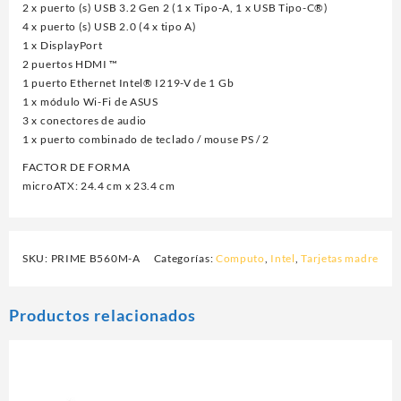
2 x puerto (s) USB 3.2 Gen 2 (1 x Tipo-A, 1 x USB Tipo-C®)
4 x puerto (s) USB 2.0 (4 x tipo A)
1 x DisplayPort
2 puertos HDMI ™
1 puerto Ethernet Intel® I219-V de 1 Gb
1 x módulo Wi-Fi de ASUS
3 x conectores de audio
1 x puerto combinado de teclado / mouse PS / 2
FACTOR DE FORMA
microATX: 24.4 cm x 23.4 cm
SKU:
PRIME B560M-A
Categorías:
Computo
,
Intel
,
Tarjetas madre
Productos relacionados