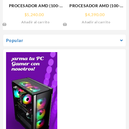
PROCESADOR AMD (100-
PROCESADOR AMD (100-
100000926WOF) RYZEN 7
100001015BOX) RYZEN 5
$
5,240.00
$
4,390.00
5700X S-AM4, 8 CORE 3.4
7600 S-AM5, 6 CORE 3.8
Añadir al carrito
Añadir al carrito
GHZ, 65W, S/GRAFICOS
GHZ, 65W, C/GRAFICOS,
S/FAN
C/FAN
Popular