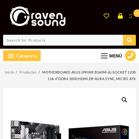
Ir
al
0
contenido
Categoría
MENÚ
Inicio
Productos
MOTHERBOARD ASUS (PRIME B560M-A) SOCKET 1200
11A,4*DDR4 5000,HDMI,DP,AURA SYNC,MICRO ATX