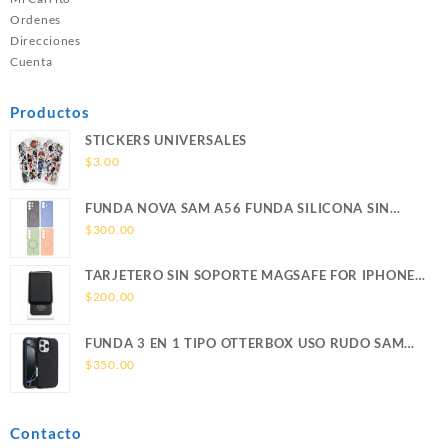
Ordenes
Direcciones
Cuenta
Productos
STICKERS UNIVERSALES
$
3.00
FUNDA NOVA SAM A56 FUNDA SILICONA SIN
SOPORTE MAGNETICO SAMSUNG
$
300.00
TARJETERO SIN SOPORTE MAGSAFE FOR IPHONE
LEATHER WALLET MAGSAFE
$
200.00
FUNDA 3 EN 1 TIPO OTTERBOX USO RUDO SAM
S26 ULTRA SAMSUNG S26 ULTRA
$
350.00
Contacto