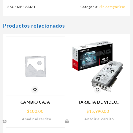
SKU:
MB16AMT
Categoría:
Sin categorizar
Productos relacionados
CAMBIO CAJA
TARJETA DE VIDEO
GIGABYTE (GV-
$
100.00
$
15,990.00
R907XGAMINGOCICE-16GD)
Añadir al carrito
Añadir al carrito
RX 9070
XT,16GB,GDDR6,PCIE