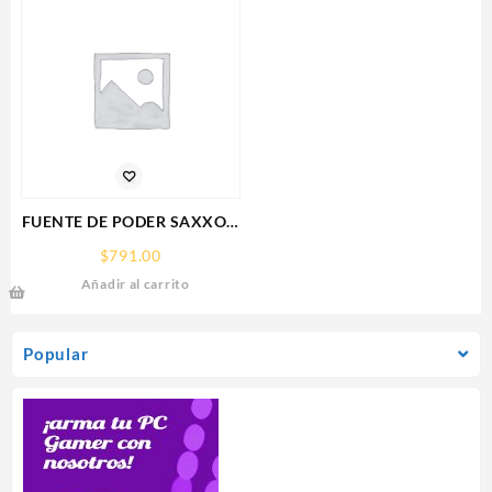
5.0,HDMI,DP,3 FAN
FUENTE DE PODER SAXXON
(PSU1210-D9)
$
791.00
REGULADA,12V,10
Añadir al carrito
AMPERES,DISTRIBUIDOR
PARA 9 CAMARAS
Popular