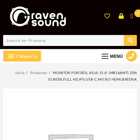
Ir
al
0
contenido
Categoría
MENÚ
Inicio
Productos
MONITOR PORTATIL ASUS 15.6″ (MB16AMT) ZEN
SCREEN,FULL HD,IPS,USB-C,MICRO HDMI,BATERIA