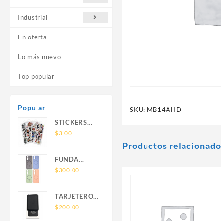
Industrial
En oferta
Lo más nuevo
Top popular
Popular
SKU:
MB14AHD
STICKERS
UNIVERSALES
$
3.00
Productos relacionado
FUNDA
NOVA SAM
$
300.00
A56 FUNDA
SILICONA
TARJETERO
SIN SOPORTE
SIN SOPORTE
$
200.00
MAGNETICO
MAGSAFE