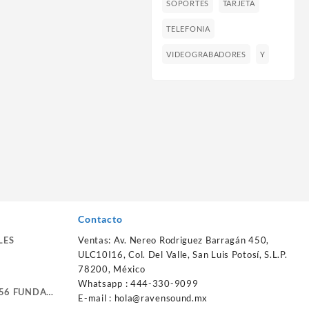
SOPORTES
TARJETA
TELEFONIA
VIDEOGRABADORES
Y
Contacto
LES
Ventas: Av. Nereo Rodriguez Barragán 450,
ULC10I16, Col. Del Valle, San Luis Potosí, S.L.P.
78200, México
Whatsapp : 444-330-9099
56 FUNDA
E-mail :
hola@ravensound.mx
RTE