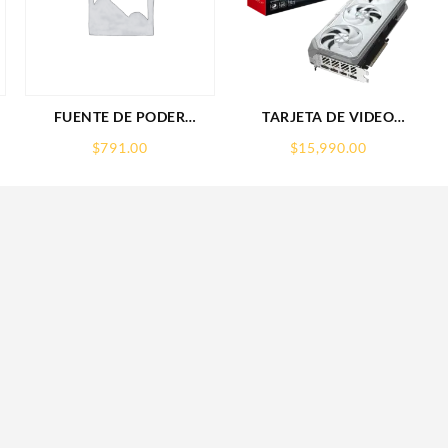
FUENTE DE PODER
TARJETA DE VIDEO
SAXXON (PSU1210-D9)
GIGABYTE (GV-
$
791.00
$
15,990.00
REGULADA,12V,10
R907XGAMINGOCICE-
AMPERES,DISTRIBUIDOR
16GD) RX 9070
PARA 9 CAMARAS
XT,16GB,GDDR6,PCIE
5.0,HDMI,DP,3 FAN