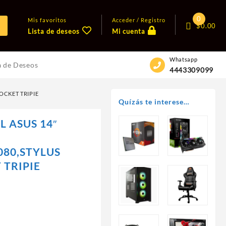
0
Mis favoritos
Acceder / Registro
$
0.00
Lista de deseos
Mi cuenta
Whatsapp
a de Deseos
4443309099
OCKET TRIPIE
Quízás te interese…
 ASUS 14″
H
080,STYLUS
 TRIPIE