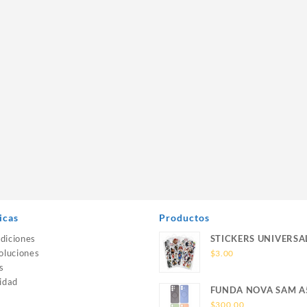
icas
Productos
diciones
STICKERS UNIVERSA
oluciones
$
3.00
s
idad
FUNDA NOVA SAM A
SILICONA SIN SOPO
$
300.00