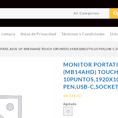
r compra
Aviso de Privacidad
Términos y Condiciones
List
TATIL ASUS 14″ (MB14AHD) TOUCH 10PUNTOS,1920X1080,STYLUS PEN,USB-C,S
MONITOR PORTATIL
(MB14AHD) TOUC
10PUNTOS,1920X1
PEN,USB-C,SOCKET
$
8,286.00
Agotado