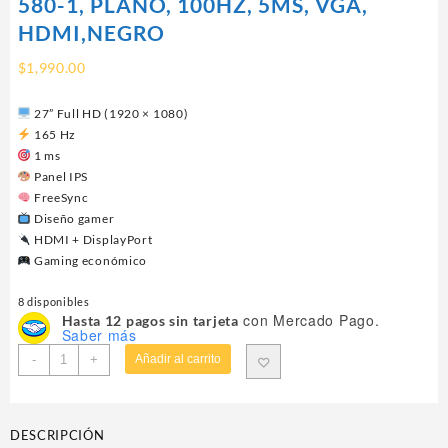
580-1, PLANO, 100HZ, 5MS, VGA,
HDMI,NEGRO
$
1,990.00
27” Full HD (1920 × 1080)
165 Hz
1 ms
Panel IPS
FreeSync
Diseño gamer
HDMI + DisplayPort
Gaming económico
8 disponibles
con Mercado Pago.
Hasta 12 pagos sin tarjeta
Saber más
MONITOR
-
+
Añadir al carrito
LED
XZEAL
21.5"
DESCRIPCIÓN
(XSPMG09B)