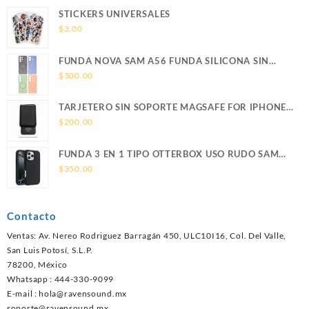
STICKERS UNIVERSALES
$
3.00
FUNDA NOVA SAM A56 FUNDA SILICONA SIN
SOPORTE MAGNETICO SAMSUNG
$
300.00
TARJETERO SIN SOPORTE MAGSAFE FOR IPHONE
LEATHER WALLET MAGSAFE
$
200.00
FUNDA 3 EN 1 TIPO OTTERBOX USO RUDO SAM
S26 ULTRA SAMSUNG S26 ULTRA
$
350.00
Contacto
Ventas: Av. Nereo Rodriguez Barragán 450, ULC10I16, Col. Del Valle,
San Luis Potosí, S.L.P.
78200, México
Whatsapp : 444-330-9099
E-mail :
hola@ravensound.mx
soporte@ravensound.mx