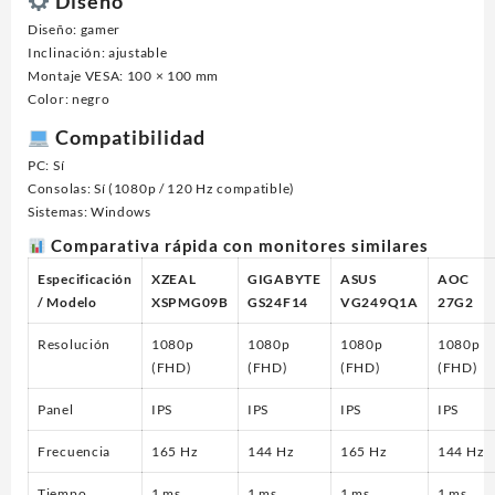
Diseño
Diseño: gamer
Inclinación: ajustable
Montaje VESA: 100 × 100 mm
Color: negro
Compatibilidad
PC: Sí
Consolas: Sí (1080p / 120 Hz compatible)
Sistemas: Windows
Comparativa rápida con monitores similares
Especificación
XZEAL
GIGABYTE
ASUS
AOC
/ Modelo
XSPMG09B
GS24F14
VG249Q1A
27G2
Resolución
1080p
1080p
1080p
1080p
(FHD)
(FHD)
(FHD)
(FHD)
Panel
IPS
IPS
IPS
IPS
Frecuencia
165 Hz
144 Hz
165 Hz
144 Hz
Tiempo
1 ms
1 ms
1 ms
1 ms