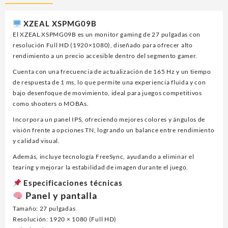
1920*1080
FULL
XZEAL XSPMG09B
HD,
El XZEAL XSPMG09B es un monitor gaming de 27 pulgadas con
XST-
resolución Full HD (1920×1080), diseñado para ofrecer alto
580-
rendimiento a un precio accesible dentro del segmento gamer.
1,
PLANO,
Cuenta con una frecuencia de actualización de 165 Hz y un tiempo
100HZ,
de respuesta de 1 ms, lo que permite una experiencia fluida y con
5MS,
bajo desenfoque de movimiento, ideal para juegos competitivos
VGA,
como shooters o MOBAs.
HDMI,NEGRO
Incorpora un panel IPS, ofreciendo mejores colores y ángulos de
cantidad
visión frente a opciones TN, logrando un balance entre rendimiento
y calidad visual.
Además, incluye tecnología FreeSync, ayudando a eliminar el
tearing y mejorar la estabilidad de imagen durante el juego.
Especificaciones técnicas
Panel y pantalla
Tamaño: 27 pulgadas
Resolución: 1920 × 1080 (Full HD)