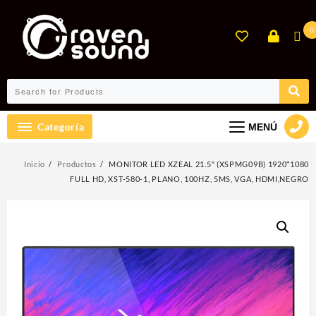
Ir
al
0
contenido
Categoría
MENÚ
Inicio
Productos
MONITOR LED XZEAL 21.5″ (XSPMG09B) 1920*1080
FULL HD, XST-580-1, PLANO, 100HZ, 5MS, VGA, HDMI,NEGRO