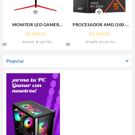
MONITOR LED GAMER
PROCESADOR AMD (100-
BALAM RUSH ULTRA
100001015BOX) RYZEN 5
$
2,890.00
$
4,390.00
ODYSSEY MTX24G/23.8
7600 S-AM5, 6 CORE 3.8
Añadir al carrito
Añadir al carrito
PLANO 16:9/144HZ/FULL
GHZ, 65W, C/GRAFICOS,
HD 1920X1080/NEGRO/BR-
C/FAN
932417
Popular